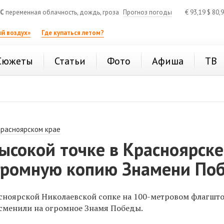
°C
переменная облачность, дождь, гроза
Прогноз погоды
€
93,19
$
80,
й воздух»
Где купаться летом?
Сюжеты
Статьи
Фото
Афиша
ТВ
Красноярском крае
ысокой точке в Красноярске
громную копию Знамени По
асноярской Николаевской сопке на 100-метровом флагшт
сменили на огромное Знамя Победы
.