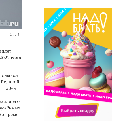
1 из 3
вляет
2022 года.
й символ
 Великой
г 150-й
е
узили его
оружённых
Во время