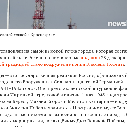
евской сопкой в Красноярске
становлен на самой высокой точке города, которая соста
венный флаг России на
нем впервые
подняли
28 декабря 
ной традицией стало водружение
копии Знамени Победы
.
ы — это государственная реликвия России, официальны
рода и его Вооруженных Сил над нацистской Германией в
1941–1945 годов. Оно представляет собой штурмовой фла
епени Идрицкой стрелковой дивизии. 1 мая 1945 года тро
ексей Берест, Михаил Егоров и Мелитон Кантария — водр
инал Знамени Победы хранится в Центральном музее Во
5 года знамя никогда не выносилось на военные парады. 
енных мероприятий, посвящённых Дню Великой Победы,