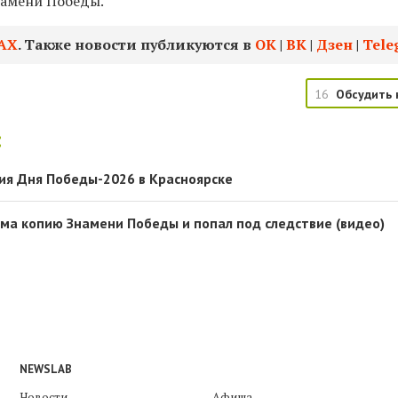
намени Победы.
АХ
. Также новости публикуются в
ОК
|
ВК
|
Дзен
|
Tele
16
Обсудить 
:
ия Дня Победы-2026 в Красноярске
ома копию Знамени Победы и попал под следствие (видео)
NEWSLAB
Новости
Афиша