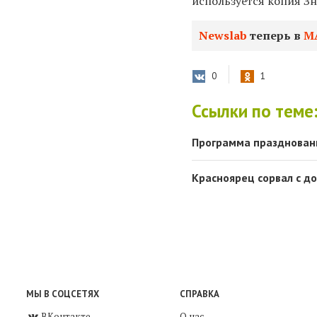
используется копия З
Newslab
теперь в
М
0
1
Ссылки по теме
Программа празднован
Красноярец сорвал с д
МЫ В СОЦСЕТЯХ
СПРАВКА
ВКонтакте
О нас