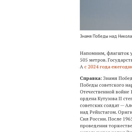
Знамя Победы над Никола
Напомним, флагшток у
505 метров.
Государст
А
с 2024 года ежегод
Справка:
Знамя Побед
Победы советского на
Отечественной войне 
ордена Кутузова II ст
советских солдат — Ал
над Рейхстагом. Ориг
Сил России. После 196
проведения торжеств