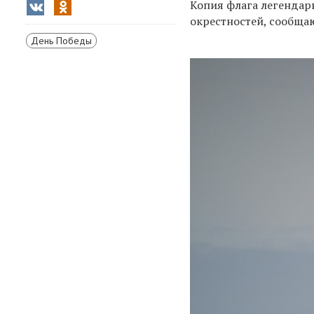
Копия флага легендар
окрестностей,
сообщаю
День Победы