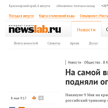
Красноярский край, 6 августа
обновлено: полчаса назад
+21
Погода в августе
Карта отключений воды
Спецпроект «Чисты
Новости
Лента новостей
Сюжеты
Архив
Досье
/
,
Новости
Общество
В 
На самой в
подняли о
Накануне 9 Мая на кр
8 мая 9:17
16
российский триколор 