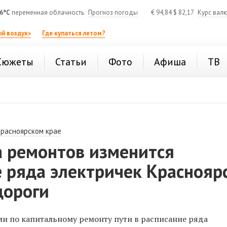
6°C
переменная облачность
Прогноз погоды
€
94,84
$
82,17
Курс вал
й воздух»
Где купаться летом?
Сюжеты
Статьи
Фото
Афиша
ТВ
Красноярском крае
а ремонтов изменится
 ряда электричек Краснояр
дороги
ами по капитальному ремонту пути в расписание ряда