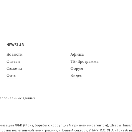
NEWSLAB
Новости
Афиша
Статьи
ТВ-Программа
Сюжеты
Форум
Фото
Видео
персональных данных
низации ФБК (Фонд борьбы с коррупцией, признан иноагентом), Штабы Навал
ротив нелегальной иммиграции», «Правый сектор», УНА-УНСО, УПА, «Тризуб и