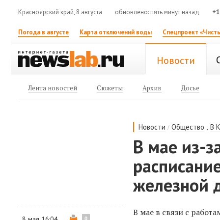
Красноярский край, 8 августа
обновлено: пять минут назад
+1
Погода в августе
Карта отключений воды
Спецпроект «Чисты
Новости
Лента новостей
Сюжеты
Архив
Досье
/
,
Новости
Общество
В 
В мае из-з
расписание
железной 
В мае в связи с работ
8 мая 16:04
0