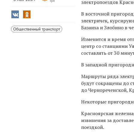
электропоездов Красн
В восточной пригородн
электричек, курсирую
Базаиха и Злобино в ч
Общественный транспорт
Изменится и время от
центр со станциями У
составлять от 30 минут
В западной пригородно
Маршруты ряда электр
будут сокращены до ст
до Чернореченской, Кр
Некоторые пригородны
Красноярская железна
извинения за доставл
поездкой.