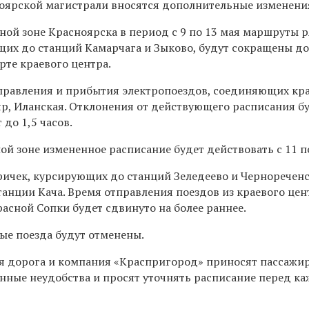
оярской магистрали вносятся дополнительные изменени
ой зоне Красноярска в период с 9 по 13 мая
маршруты р
щих до станций Камарчага и Зыково, будут сокращены до
ерте краевого центра.
правления и прибытия электропоездов, соединяющих кр
яр, Иланская. Отклонения от действующего расписания б
 до 1,5 часов.
й зоне измененное расписание будет действовать с 11 по
ичек, курсирующих до станций Зеледеево и Чернореченс
анции Кача. Время отправления поездов из краевого цен
асной Сопки будет сдвинуто на более раннее.
е поезда будут отменены.
я дорога и компания «Краспригород» приносят пассажи
енные неудобства и просят уточнять расписание перед к