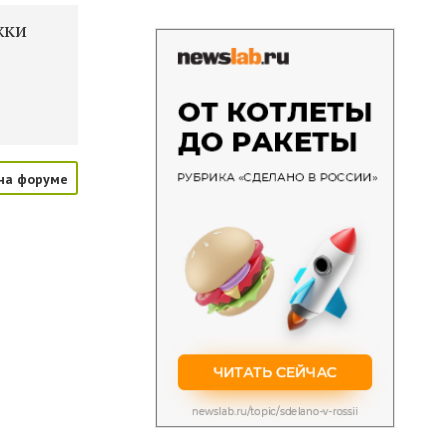
жки
на форуме