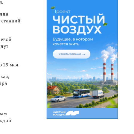
я.
яда
 станций
аевой
удут
 29 мая.
кая,
тра
рам
аждой