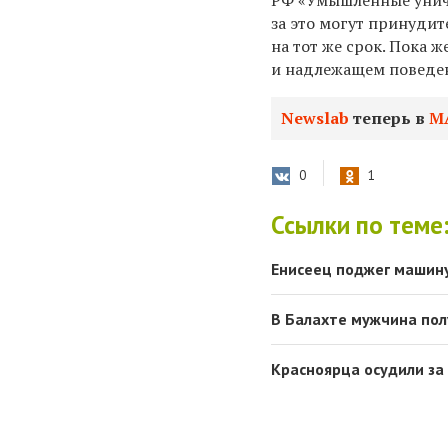
РФ «Умышленные унич
за это могут
принудите
на тот же срок. Пока 
и надлежащем поведе
Newslab
теперь в
М
0
1
Ссылки по теме
Енисеец поджег машину
В Балахте мужчина пол
Красноярца осудили з