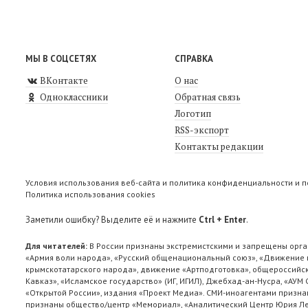
МЫ В СОЦСЕТЯХ
СПРАВКА
ВКонтакте
О нас
Одноклассники
Обратная связь
Логотип
RSS-экспорт
Контакты редакции
Условия использования веб-сайта и политика конфиденциальности и 
Политика использования cookies
Заметили ошибку? Выделите её и нажмите
Ctrl + Enter
.
Для читателей:
В России признаны экстремистскими и запрещены орга
«Армия воли народа», «Русский общенациональный союз», «Движение п
крымскотатарского народа», движение «Артподготовка», общероссийск
Кавказ», «Исламское государство» (ИГ, ИГИЛ), Джебхад-ан-Нусра, «АУМ
«Открытой России», издания «Проект Медиа». СМИ-иноагентами признан
признаны общество/центр «Мемориал», «Аналитический Центр Юрия Лев