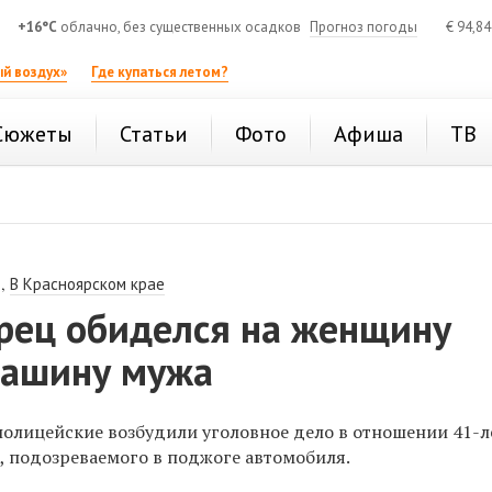
+16°C
облачно, без существенных осадков
Прогноз погоды
€
94,8
й воздух»
Где купаться летом?
Сюжеты
Статьи
Фото
Афиша
ТВ
,
В Красноярском крае
рец обиделся на женщину
машину мужа
полицейские возбудили уголовное дело в отношении 41-л
, подозреваемого в поджоге автомобиля.