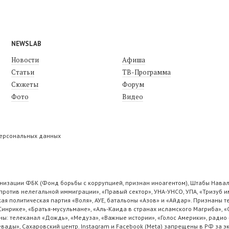
NEWSLAB
Новости
Афиша
Статьи
ТВ-Программа
Сюжеты
Форум
Фото
Видео
персональных данных
низации ФБК (Фонд борьбы с коррупцией, признан иноагентом), Штабы Навал
ротив нелегальной иммиграции», «Правый сектор», УНА-УНСО, УПА, «Тризуб и
ая политическая партия «Воля», АУЕ, батальоны «Азов» и «Айдар». Признаны
 Синрике», «Братья-мусульмане», «Аль-Каида в странах исламского Магриба», 
ы: телеканал «Дождь», «Медуза», «Важные истории», «Голос Америки», радио 
ады», Сахаровский центр. Instagram и Facebook (Metа) запрещены в РФ за э