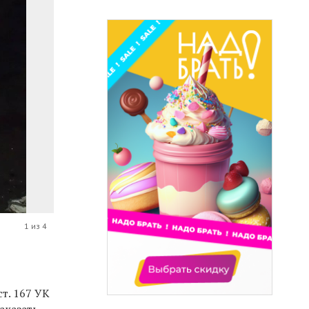
1 из 4
т. 167 УК