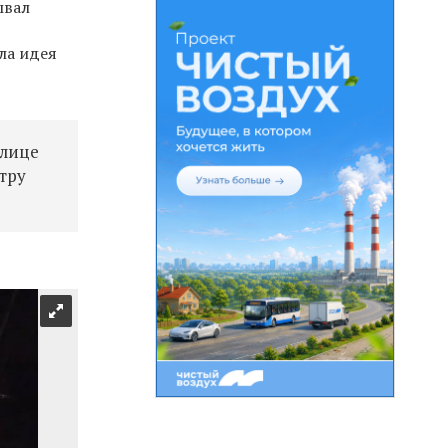
ывал
ла идея
улице
тру