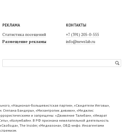
РЕКЛАМА
КОНТАКТЫ
Статистика посещений
+7 (391) 205-0-555
Размещение рекламы
info@newslab.ru
ьного, «Национал-большевистская партия», «Свидетели Иеговы»,
м. Степана Бандеры», «Мизантропик дивижн», «Меджлис
 террористическими и запрещены: «Движение Талибан», «Имарат
«Сеть», «Колумбайн». В РФ признана нежелательной деятельность
«Свобода», The Insider, «Медиазона», ОВД-инфо. Иноагентами
кстремизм.