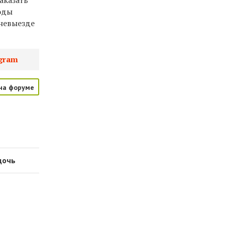
аказать
оды
 невыезде
gram
на форуме
дочь