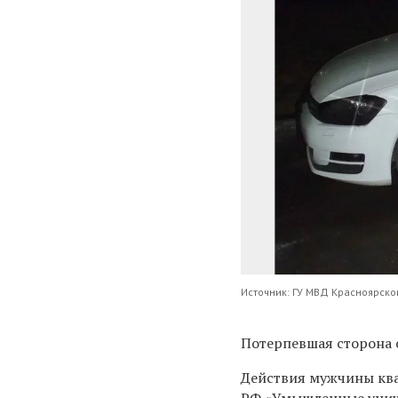
Источник: ГУ МВД Красноярско
Потерпевшая сторона 
Действия мужчины квал