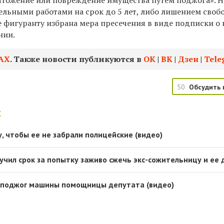
тожение или повреждение имущества путем поджога». Н
льными работами на срок до 5 лет, либо лишением своб
же фигуранту избрана
мера пресечения в виде подписки о
нии.
АХ
. Также новости публикуются в
ОК
|
ВК
|
Дзен
|
Tele
50
Обсудить 
:
, чтобы ее не забрали полицейские (видео)
учил срок за попытку заживо сжечь экс-сожительницу и ее 
а поджог машины помощницы депутата (видео)