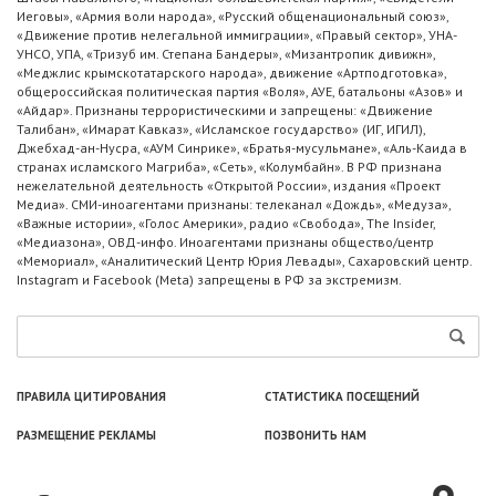
Иеговы», «Армия воли народа», «Русский общенациональный союз»,
«Движение против нелегальной иммиграции», «Правый сектор», УНА-
УНСО, УПА, «Тризуб им. Степана Бандеры», «Мизантропик дивижн»,
«Меджлис крымскотатарского народа», движение «Артподготовка»,
общероссийская политическая партия «Воля», АУЕ, батальоны «Азов» и
«Айдар». Признаны террористическими и запрещены: «Движение
Талибан», «Имарат Кавказ», «Исламское государство» (ИГ, ИГИЛ),
Джебхад-ан-Нусра, «АУМ Синрике», «Братья-мусульмане», «Аль-Каида в
странах исламского Магриба», «Сеть», «Колумбайн». В РФ признана
нежелательной деятельность «Открытой России», издания «Проект
Медиа». СМИ-иноагентами признаны: телеканал «Дождь», «Медуза»,
«Важные истории», «Голос Америки», радио «Свобода», The Insider,
«Медиазона», ОВД-инфо. Иноагентами признаны общество/центр
«Мемориал», «Аналитический Центр Юрия Левады», Сахаровский центр.
Instagram и Facebook (Metа) запрещены в РФ за экстремизм.
ПРАВИЛА ЦИТИРОВАНИЯ
СТАТИСТИКА ПОСЕЩЕНИЙ
РАЗМЕЩЕНИЕ РЕКЛАМЫ
ПОЗВОНИТЬ НАМ