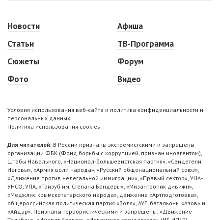
Новости
Афиша
Статьи
ТВ-Программа
Сюжеты
Форум
Фото
Видео
Условия использования веб-сайта и политика конфиденциальности и
персональных данных
Политика использования cookies
Для читателей:
В России признаны экстремистскими и запрещены
организации ФБК (Фонд борьбы с коррупцией, признан иноагентом),
Штабы Навального, «Национал-большевистская партия», «Свидетели
Иеговы», «Армия воли народа», «Русский общенациональный союз»,
«Движение против нелегальной иммиграции», «Правый сектор», УНА-
УНСО, УПА, «Тризуб им. Степана Бандеры», «Мизантропик дивижн»,
«Меджлис крымскотатарского народа», движение «Артподготовка»,
общероссийская политическая партия «Воля», АУЕ, батальоны «Азов» и
«Айдар». Признаны террористическими и запрещены: «Движение
Талибан», «Имарат Кавказ», «Исламское государство» (ИГ, ИГИЛ),