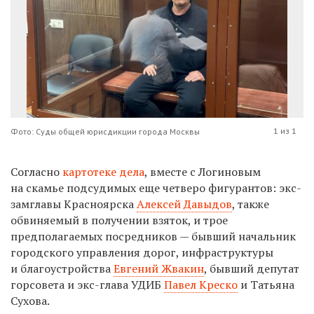
1 из 1
Фото: Суды общей юрисдикции города Москвы
Согласно
картотеке дела
, в
месте с Логиновым
на скамье подсудимых
еще четверо фигурантов: экс-
замглавы Красноярска
Алексей Давыдов
, также
обвиняемый в получении взяток, и трое
предполагаемых посредников — бывший начальник
городского управления дорог, инфраструктуры
и благоустройства
Евгений Жвакин
, бывший депутат
горсовета и экс-глава УДИБ
Павел Креско
и Татьяна
Сухова.