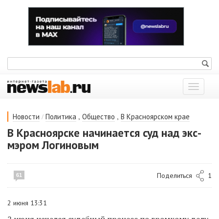
Показат
меню
/
,
,
Новости
Политика
Общество
В Красноярском крае
В Красноярске начинается суд над экс-
мэром Логиновым
Поделиться
1
61
2 июня 13:31
2 июня начался судебный процесс по громкому делу