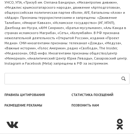
УНСО, УПА, «Тризуб им. Степана Бандеры», «Мизантропик дивижн»,
«Меджлис крымскотатарского народа», движение «Артподготовка»,
общероссийская политическая партия «Воля», АУЕ, батальоны «Азов» и
«Айдар». Признаны террористическими и запрещены: «Движение
Талибан», «Имарат Кавказ», «Исламское государство» (ИГ, ИГИЛ),
Джебхад-ан-Нусра, «АУМ Синрике», «Братья-мусульмане», «Аль-Каида в
странах исламского Магриба», «Сеть», «Колумбайн». В РФ признана
нежелательной деятельность «Открытой России», издания «Проект
Медиа». СМИ-иноагентами признаны: телеканал «Дождь», «Медуза»,
«Важные истории», «Голос Америки», радио «Свобода», The Insider,
«Медиазона», ОВД-инфо. Иноагентами признаны общество/центр
«Мемориал», «Аналитический Центр Юрия Левады», Сахаровский центр.
Instagram и Facebook (Metа) запрещены в РФ за экстремизм.
ПРАВИЛА ЦИТИРОВАНИЯ
СТАТИСТИКА ПОСЕЩЕНИЙ
РАЗМЕЩЕНИЕ РЕКЛАМЫ
ПОЗВОНИТЬ НАМ