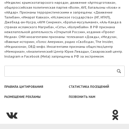
«Меджлис крымскотатарского народа», движение «Артподготовка»,
общероссийская политическая партия «Воля», АУЕ, батальоны «Азов» и
«Айдар». Признаны террористическими и запрещены: «Движение
Талибан», «Имарат Кавказ», «Исламское государство» (ИГ, ИГИЛ),
Джебхад-ан-Нусра, «АУМ Синрике», «Братья-мусульмане», «Аль-Каида в
странах исламского Магриба», «Сеть», «Колумбайн». В РФ признана
нежелательной деятельность «Открытой России», издания «Проект
Медиа». СМИ-иноагентами признаны: телеканал «Дождь», «Медуза»,
«Важные истории», «Голос Америки», радио «Свобода», The Insider,
«Медиазона», ОВД-инфо. Иноагентами признаны общество/центр
«Мемориал», «Аналитический Центр Юрия Левады», Сахаровский центр.
Instagram и Facebook (Metа) запрещены в РФ за экстремизм.
ПРАВИЛА ЦИТИРОВАНИЯ
СТАТИСТИКА ПОСЕЩЕНИЙ
РАЗМЕЩЕНИЕ РЕКЛАМЫ
ПОЗВОНИТЬ НАМ