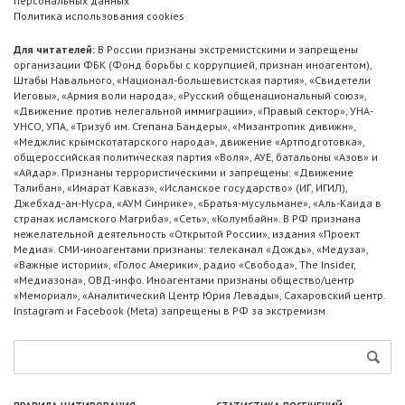
персональных данных
Политика использования cookies
Для читателей:
В России признаны экстремистскими и запрещены
организации ФБК (Фонд борьбы с коррупцией, признан иноагентом),
Штабы Навального, «Национал-большевистская партия», «Свидетели
Иеговы», «Армия воли народа», «Русский общенациональный союз»,
«Движение против нелегальной иммиграции», «Правый сектор», УНА-
УНСО, УПА, «Тризуб им. Степана Бандеры», «Мизантропик дивижн»,
«Меджлис крымскотатарского народа», движение «Артподготовка»,
общероссийская политическая партия «Воля», АУЕ, батальоны «Азов» и
«Айдар». Признаны террористическими и запрещены: «Движение
Талибан», «Имарат Кавказ», «Исламское государство» (ИГ, ИГИЛ),
Джебхад-ан-Нусра, «АУМ Синрике», «Братья-мусульмане», «Аль-Каида в
странах исламского Магриба», «Сеть», «Колумбайн». В РФ признана
нежелательной деятельность «Открытой России», издания «Проект
Медиа». СМИ-иноагентами признаны: телеканал «Дождь», «Медуза»,
«Важные истории», «Голос Америки», радио «Свобода», The Insider,
«Медиазона», ОВД-инфо. Иноагентами признаны общество/центр
«Мемориал», «Аналитический Центр Юрия Левады», Сахаровский центр.
Instagram и Facebook (Metа) запрещены в РФ за экстремизм.