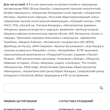
Для читателей:
В России признаны экстремистскими и запрещены
организации ФБК (Фонд борьбы с коррупцией, признан иноагентом),
Штабы Навального, «Национал-большевистская партия», «Свидетели
Иеговы», «Армия воли народа», «Русский общенациональный союз»,
«Движение против нелегальной иммиграции», «Правый сектор», УНА-
УНСО, УПА, «Тризуб им. Степана Бандеры», «Мизантропик дивижн»,
«Меджлис крымскотатарского народа», движение «Артподготовка»,
общероссийская политическая партия «Воля», АУЕ, батальоны «Азов» и
«Айдар». Признаны террористическими и запрещены: «Движение
Талибан», «Имарат Кавказ», «Исламское государство» (ИГ, ИГИЛ),
Джебхад-ан-Нусра, «АУМ Синрике», «Братья-мусульмане», «Аль-Каида в
странах исламского Магриба», «Сеть», «Колумбайн». В РФ признана
нежелательной деятельность «Открытой России», издания «Проект
Медиа». СМИ-иноагентами признаны: телеканал «Дождь», «Медуза»,
«Важные истории», «Голос Америки», радио «Свобода», The Insider,
«Медиазона», ОВД-инфо. Иноагентами признаны общество/центр
«Мемориал», «Аналитический Центр Юрия Левады», Сахаровский центр.
Instagram и Facebook (Metа) запрещены в РФ за экстремизм.
ПРАВИЛА ЦИТИРОВАНИЯ
СТАТИСТИКА ПОСЕЩЕНИЙ
РАЗМЕЩЕНИЕ РЕКЛАМЫ
ПОЗВОНИТЬ НАМ