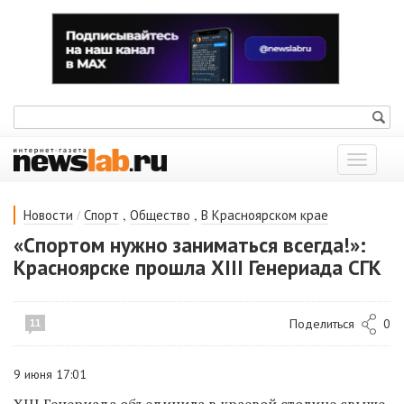
Показат
меню
/
,
,
Новости
Спорт
Общество
В Красноярском крае
«Спортом нужно заниматься всегда!»:
Красноярске прошла XIII Генериада СГК
Поделиться
0
11
9 июня 17:01
XIII Генериада объединила в краевой столице свыше