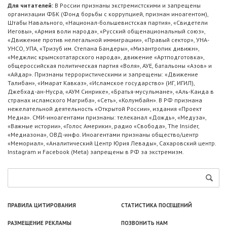
Для читателей:
В России признаны экстремистскими и запрещены
организации ФБК (Фонд борьбы с коррупцией, признан иноагентом),
Штабы Навального, «Национал-большевистская партия», «Свидетели
Иеговы», «Армия воли народа», «Русский общенациональный союз»,
«Движение против нелегальной иммиграции», «Правый сектор», УНА-
УНСО, УПА, «Тризуб им. Степана Бандеры», «Мизантропик дивижн»,
«Меджлис крымскотатарского народа», движение «Артподготовка»,
общероссийская политическая партия «Воля», АУЕ, батальоны «Азов» и
«Айдар». Признаны террористическими и запрещены: «Движение
Талибан», «Имарат Кавказ», «Исламское государство» (ИГ, ИГИЛ),
Джебхад-ан-Нусра, «АУМ Синрике», «Братья-мусульмане», «Аль-Каида в
странах исламского Магриба», «Сеть», «Колумбайн». В РФ признана
нежелательной деятельность «Открытой России», издания «Проект
Медиа». СМИ-иноагентами признаны: телеканал «Дождь», «Медуза»,
«Важные истории», «Голос Америки», радио «Свобода», The Insider,
«Медиазона», ОВД-инфо. Иноагентами признаны общество/центр
«Мемориал», «Аналитический Центр Юрия Левады», Сахаровский центр.
Instagram и Facebook (Metа) запрещены в РФ за экстремизм.
ПРАВИЛА ЦИТИРОВАНИЯ
СТАТИСТИКА ПОСЕЩЕНИЙ
РАЗМЕЩЕНИЕ РЕКЛАМЫ
ПОЗВОНИТЬ НАМ