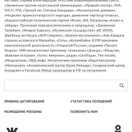
Иеговы», «Армия воли народа», «Русский общенациональный союз»,
«Движение против нелегальной иммиграции», «Правый сектор», УНА-
УНСО, УПА, «Тризуб им. Степана Бандеры», «Мизантропик дивижн»,
«Меджлис крымскотатарского народа», движение «Артподготовка»,
общероссийская политическая партия «Воля», АУЕ, батальоны «Азов» и
«Айдар». Признаны террористическими и запрещены: «Движение
Талибан», «Имарат Кавказ», «Исламское государство» (ИГ, ИГИЛ),
Джебхад-ан-Нусра, «АУМ Синрике», «Братья-мусульмане», «Аль-Каида в
странах исламского Магриба», «Сеть», «Колумбайн». В РФ признана
нежелательной деятельность «Открытой России», издания «Проект
Медиа». СМИ-иноагентами признаны: телеканал «Дождь», «Медуза»,
«Важные истории», «Голос Америки», радио «Свобода», The Insider,
«Медиазона», ОВД-инфо. Иноагентами признаны общество/центр
«Мемориал», «Аналитический Центр Юрия Левады», Сахаровский центр.
Instagram и Facebook (Metа) запрещены в РФ за экстремизм.
ПРАВИЛА ЦИТИРОВАНИЯ
СТАТИСТИКА ПОСЕЩЕНИЙ
РАЗМЕЩЕНИЕ РЕКЛАМЫ
ПОЗВОНИТЬ НАМ