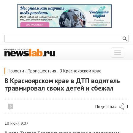
Показат
меню
/
,
Новости
Происшествия
В Красноярском крае
В Красноярском крае в ДТП водитель
травмировал своих детей и сбежал
Поделиться
1
5
10 июня 9:07
В селе Тюхтет Боготольского округа в одиночном