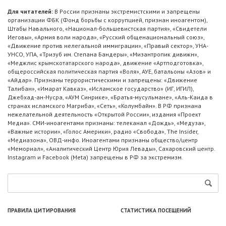
Для читателей:
В России признаны экстремистскими и запрещены
организации ФБК (Фонд борьбы с коррупцией, признан иноагентом),
Штабы Навального, «Национал-большевистская партия», «Свидетели
Иеговы», «Армия воли народа», «Русский общенациональный союз»,
«Движение против нелегальной иммиграции», «Правый сектор», УНА-
УНСО, УПА, «Тризуб им. Степана Бандеры», «Мизантропик дивижн»,
«Меджлис крымскотатарского народа», движение «Артподготовка»,
общероссийская политическая партия «Воля», АУЕ, батальоны «Азов» и
«Айдар». Признаны террористическими и запрещены: «Движение
Талибан», «Имарат Кавказ», «Исламское государство» (ИГ, ИГИЛ),
Джебхад-ан-Нусра, «АУМ Синрике», «Братья-мусульмане», «Аль-Каида в
странах исламского Магриба», «Сеть», «Колумбайн». В РФ признана
нежелательной деятельность «Открытой России», издания «Проект
Медиа». СМИ-иноагентами признаны: телеканал «Дождь», «Медуза»,
«Важные истории», «Голос Америки», радио «Свобода», The Insider,
«Медиазона», ОВД-инфо. Иноагентами признаны общество/центр
«Мемориал», «Аналитический Центр Юрия Левады», Сахаровский центр.
Instagram и Facebook (Metа) запрещены в РФ за экстремизм.
ПРАВИЛА ЦИТИРОВАНИЯ
СТАТИСТИКА ПОСЕЩЕНИЙ