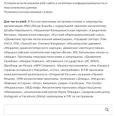
Условия использования веб-сайта и политика конфиденциальности и
персональных данных
Политика использования cookies
Для читателей:
В России признаны экстремистскими и запрещены
организации ФБК (Фонд борьбы с коррупцией, признан иноагентом),
Штабы Навального, «Национал-большевистская партия», «Свидетели
Иеговы», «Армия воли народа», «Русский общенациональный союз»,
«Движение против нелегальной иммиграции», «Правый сектор», УНА-
УНСО, УПА, «Тризуб им. Степана Бандеры», «Мизантропик дивижн»,
«Меджлис крымскотатарского народа», движение «Артподготовка»,
общероссийская политическая партия «Воля», АУЕ, батальоны «Азов» и
«Айдар». Признаны террористическими и запрещены: «Движение
Талибан», «Имарат Кавказ», «Исламское государство» (ИГ, ИГИЛ),
Джебхад-ан-Нусра, «АУМ Синрике», «Братья-мусульмане», «Аль-Каида в
странах исламского Магриба», «Сеть», «Колумбайн». В РФ признана
нежелательной деятельность «Открытой России», издания «Проект
Медиа». СМИ-иноагентами признаны: телеканал «Дождь», «Медуза»,
«Важные истории», «Голос Америки», радио «Свобода», The Insider,
«Медиазона», ОВД-инфо. Иноагентами признаны общество/центр
«Мемориал», «Аналитический Центр Юрия Левады», Сахаровский центр.
Instagram и Facebook (Metа) запрещены в РФ за экстремизм.