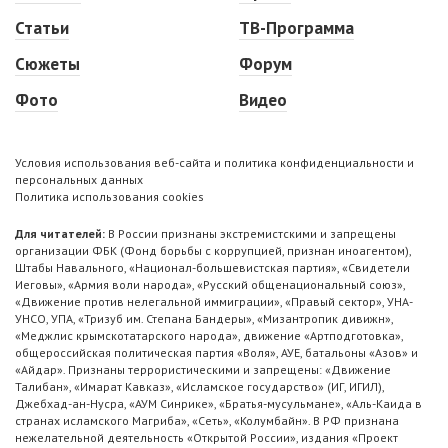
Статьи
ТВ-Программа
Сюжеты
Форум
Фото
Видео
Условия использования веб-сайта и политика конфиденциальности и
персональных данных
Политика использования cookies
Для читателей:
В России признаны экстремистскими и запрещены
организации ФБК (Фонд борьбы с коррупцией, признан иноагентом),
Штабы Навального, «Национал-большевистская партия», «Свидетели
Иеговы», «Армия воли народа», «Русский общенациональный союз»,
«Движение против нелегальной иммиграции», «Правый сектор», УНА-
УНСО, УПА, «Тризуб им. Степана Бандеры», «Мизантропик дивижн»,
«Меджлис крымскотатарского народа», движение «Артподготовка»,
общероссийская политическая партия «Воля», АУЕ, батальоны «Азов» и
«Айдар». Признаны террористическими и запрещены: «Движение
Талибан», «Имарат Кавказ», «Исламское государство» (ИГ, ИГИЛ),
Джебхад-ан-Нусра, «АУМ Синрике», «Братья-мусульмане», «Аль-Каида в
странах исламского Магриба», «Сеть», «Колумбайн». В РФ признана
нежелательной деятельность «Открытой России», издания «Проект