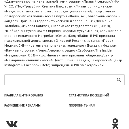
«Движение против нелегальной иммиграции», «Правый сектор», УНА-
УНСО, УПА, «Тризуб им. Степана Бандеры», «Мизантропик дивижн»,
«Меджлис крымскотатарского народа», движение «Артподготовка»,
общероссийская политическая партия «Воля», АУЕ, батальоны «Азов» и
«Айдар». Признаны террористическими и запрещены: «Движение
Талибан», «Имарат Кавказ», «Исламское государство» (ИГ, ИГИЛ),
Джебхад-ан-Нусра, «АУМ Синрике», «Братья-мусульмане», «Аль-Каида в
странах исламского Магриба», «Сеть», «Колумбайн». В РФ признана
нежелательной деятельность «Открытой России», издания «Проект
Медиа». СМИ-иноагентами признаны: телеканал «Дождь», «Медуза»,
«Важные истории», «Голос Америки», радио «Свобода», The Insider,
«Медиазона», ОВД-инфо. Иноагентами признаны общество/центр
«Мемориал», «Аналитический Центр Юрия Левады», Сахаровский центр.
Instagram и Facebook (Metа) запрещены в РФ за экстремизм.
ПРАВИЛА ЦИТИРОВАНИЯ
СТАТИСТИКА ПОСЕЩЕНИЙ
РАЗМЕЩЕНИЕ РЕКЛАМЫ
ПОЗВОНИТЬ НАМ