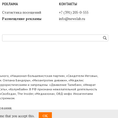
РЕКЛАМА
КОНТАКТЫ
Статистика посещений
+7 (391) 205-0-555
Размещение рекламы
info@newslab.ru
ьного, «Национал-большевистская партия», «Свидетели Иеговы»,
м. Степана Бандеры», «Мизантропик дивижн», «Меджлис
 террористическими и запрещены: «Движение Талибан», «Имарат
«Сеть», «Колумбайн». В РФ признана нежелательной деятельность
«Свобода», The Insider, «Медиазона», ОВД-инфо. Иноагентами
кстремизм.
ования
.
ume that you accept this.
OK