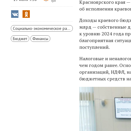
Красноярского края 
об исполнении краево
Доходы краевого бюдже
млрд — собственные д
Социально-экономическое развитие Красноярского края
к уровню 2024 года п
Бюджет
Финансы
благоприятная ситуац
поступлений.
Налоговые и неналого
чем годом ранее. Осн
организаций, НДФЛ, н
бюджетных средств на