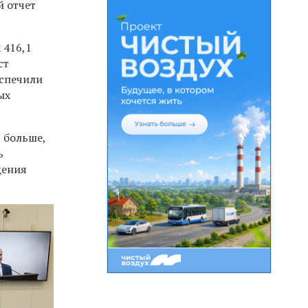
 отчет
 416,1
ст
еспечили
ых
 больше,
ь
щения