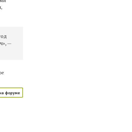
ами
,
год
ч», —
ое
на форуме