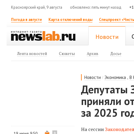
Красноярский край, 9 августа
обновлено: пять минут назад
+1
Погода в августе
Карта отключений воды
Спецпроект «Чисты
Новости
Лента новостей
Сюжеты
Архив
Досье
/
,
Новости
Экономика
В
Депутаты 
приняли о
за 2025 го
На сессии
Законодате
19 июня 9:50
0