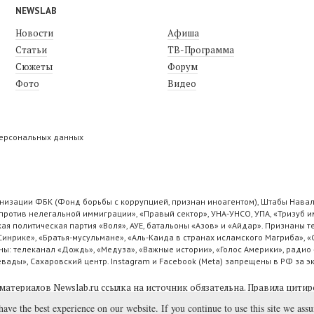
NEWSLAB
Новости
Афиша
Статьи
ТВ-Программа
Сюжеты
Форум
Фото
Видео
персональных данных
низации ФБК (Фонд борьбы с коррупцией, признан иноагентом), Штабы Навал
ротив нелегальной иммиграции», «Правый сектор», УНА-УНСО, УПА, «Тризуб и
ая политическая партия «Воля», АУЕ, батальоны «Азов» и «Айдар». Признаны
 Синрике», «Братья-мусульмане», «Аль-Каида в странах исламского Магриба», 
ы: телеканал «Дождь», «Медуза», «Важные истории», «Голос Америки», радио 
ады», Сахаровский центр. Instagram и Facebook (Metа) запрещены в РФ за э
материалов Newslab.ru ссылка на источник обязательна.
Правила цитир
have the best experience on our website. If you continue to use this site we ass