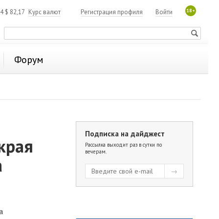
18+
84
$
82,17
Курс валют
Регистрация профиля
Войти
Форум
Подписка на дайджест
края
Рассылка выходит раз в сутки по
вечерам.
а
а