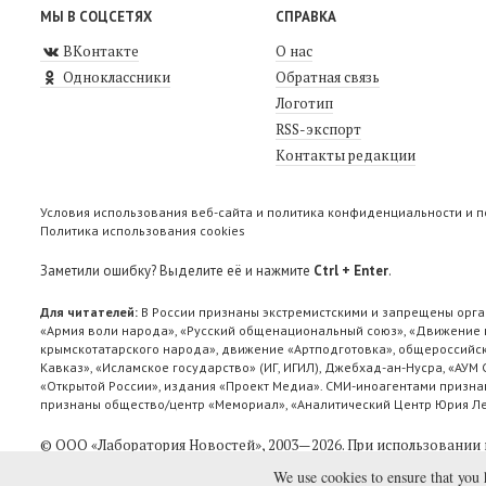
МЫ В СОЦСЕТЯХ
СПРАВКА
ВКонтакте
О нас
Одноклассники
Обратная связь
Логотип
RSS-экспорт
Контакты редакции
Условия использования веб-сайта и политика конфиденциальности и 
Политика использования cookies
Заметили ошибку? Выделите её и нажмите
Ctrl + Enter
.
Для читателей:
В России признаны экстремистскими и запрещены орга
«Армия воли народа», «Русский общенациональный союз», «Движение п
крымскотатарского народа», движение «Артподготовка», общероссийск
Кавказ», «Исламское государство» (ИГ, ИГИЛ), Джебхад-ан-Нусра, «АУМ
«Открытой России», издания «Проект Медиа». СМИ-иноагентами признан
признаны общество/центр «Мемориал», «Аналитический Центр Юрия Лев
© ООО «Лаборатория Новоcтей», 2003—2026.
При использовании 
We use cookies to ensure that you 