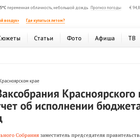
5°C
переменная облачность, небольшой дождь
Прогноз погоды
€
94,
й воздух»
Где купаться летом?
Сюжеты
Статьи
Фото
Афиша
ТВ
 Красноярском крае
Заксобрания Красноярского 
тчет об исполнении бюджет
д
льного Собрания
заместитель председателя правительств