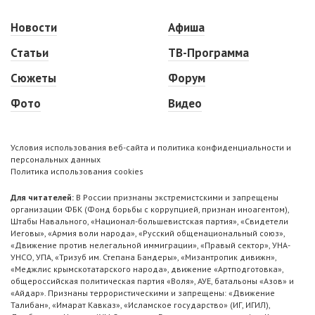
Новости
Афиша
Статьи
ТВ-Программа
Сюжеты
Форум
Фото
Видео
Условия использования веб-сайта и политика конфиденциальности и
персональных данных
Политика использования cookies
Для читателей:
В России признаны экстремистскими и запрещены
организации ФБК (Фонд борьбы с коррупцией, признан иноагентом),
Штабы Навального, «Национал-большевистская партия», «Свидетели
Иеговы», «Армия воли народа», «Русский общенациональный союз»,
«Движение против нелегальной иммиграции», «Правый сектор», УНА-
УНСО, УПА, «Тризуб им. Степана Бандеры», «Мизантропик дивижн»,
«Меджлис крымскотатарского народа», движение «Артподготовка»,
общероссийская политическая партия «Воля», АУЕ, батальоны «Азов» и
«Айдар». Признаны террористическими и запрещены: «Движение
Талибан», «Имарат Кавказ», «Исламское государство» (ИГ, ИГИЛ),