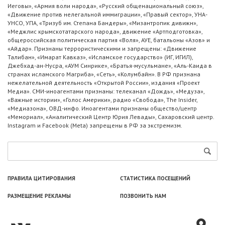
Иеговы», «Армия воли народа», «Русский общенациональный союз»,
«Движение против нелегальной иммиграции», «Правый сектор», УНА-
УНСО, УПА, «Тризуб им. Степана Бандеры», «Мизантропик дивижн»,
«Меджлис крымскотатарского народа», движение «Артподготовка»,
общероссийская политическая партия «Воля», АУЕ, батальоны «Азов» и
«Айдар». Признаны террористическими и запрещены: «Движение
Талибан», «Имарат Кавказ», «Исламское государство» (ИГ, ИГИЛ),
Джебхад-ан-Нусра, «АУМ Синрике», «Братья-мусульмане», «Аль-Каида в
странах исламского Магриба», «Сеть», «Колумбайн». В РФ признана
нежелательной деятельность «Открытой России», издания «Проект
Медиа». СМИ-иноагентами признаны: телеканал «Дождь», «Медуза»,
«Важные истории», «Голос Америки», радио «Свобода», The Insider,
«Медиазона», ОВД-инфо. Иноагентами признаны общество/центр
«Мемориал», «Аналитический Центр Юрия Левады», Сахаровский центр.
Instagram и Facebook (Metа) запрещены в РФ за экстремизм.
ПРАВИЛА ЦИТИРОВАНИЯ
СТАТИСТИКА ПОСЕЩЕНИЙ
РАЗМЕЩЕНИЕ РЕКЛАМЫ
ПОЗВОНИТЬ НАМ