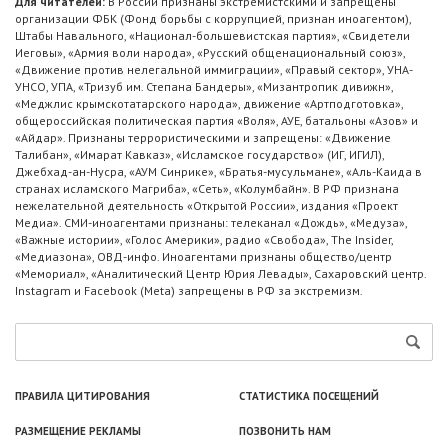
Для читателей:
В России признаны экстремистскими и запрещены
организации ФБК (Фонд борьбы с коррупцией, признан иноагентом),
Штабы Навального, «Национал-большевистская партия», «Свидетели
Иеговы», «Армия воли народа», «Русский общенациональный союз»,
«Движение против нелегальной иммиграции», «Правый сектор», УНА-
УНСО, УПА, «Тризуб им. Степана Бандеры», «Мизантропик дивижн»,
«Меджлис крымскотатарского народа», движение «Артподготовка»,
общероссийская политическая партия «Воля», АУЕ, батальоны «Азов» и
«Айдар». Признаны террористическими и запрещены: «Движение
Талибан», «Имарат Кавказ», «Исламское государство» (ИГ, ИГИЛ),
Джебхад-ан-Нусра, «АУМ Синрике», «Братья-мусульмане», «Аль-Каида в
странах исламского Магриба», «Сеть», «Колумбайн». В РФ признана
нежелательной деятельность «Открытой России», издания «Проект
Медиа». СМИ-иноагентами признаны: телеканал «Дождь», «Медуза»,
«Важные истории», «Голос Америки», радио «Свобода», The Insider,
«Медиазона», ОВД-инфо. Иноагентами признаны общество/центр
«Мемориал», «Аналитический Центр Юрия Левады», Сахаровский центр.
Instagram и Facebook (Metа) запрещены в РФ за экстремизм.
ПРАВИЛА ЦИТИРОВАНИЯ
СТАТИСТИКА ПОСЕЩЕНИЙ
РАЗМЕЩЕНИЕ РЕКЛАМЫ
ПОЗВОНИТЬ НАМ