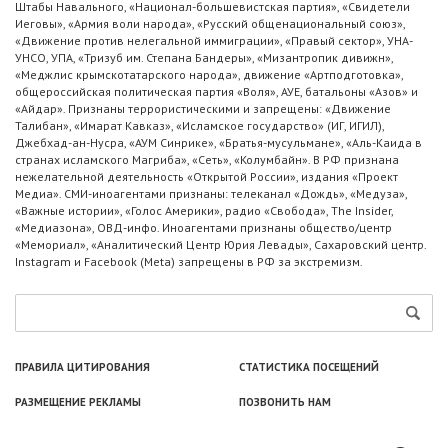
Штабы Навального, «Национал-большевистская партия», «Свидетели
Иеговы», «Армия воли народа», «Русский общенациональный союз»,
«Движение против нелегальной иммиграции», «Правый сектор», УНА-
УНСО, УПА, «Тризуб им. Степана Бандеры», «Мизантропик дивижн»,
«Меджлис крымскотатарского народа», движение «Артподготовка»,
общероссийская политическая партия «Воля», АУЕ, батальоны «Азов» и
«Айдар». Признаны террористическими и запрещены: «Движение
Талибан», «Имарат Кавказ», «Исламское государство» (ИГ, ИГИЛ),
Джебхад-ан-Нусра, «АУМ Синрике», «Братья-мусульмане», «Аль-Каида в
странах исламского Магриба», «Сеть», «Колумбайн». В РФ признана
нежелательной деятельность «Открытой России», издания «Проект
Медиа». СМИ-иноагентами признаны: телеканал «Дождь», «Медуза»,
«Важные истории», «Голос Америки», радио «Свобода», The Insider,
«Медиазона», ОВД-инфо. Иноагентами признаны общество/центр
«Мемориал», «Аналитический Центр Юрия Левады», Сахаровский центр.
Instagram и Facebook (Metа) запрещены в РФ за экстремизм.
ПРАВИЛА ЦИТИРОВАНИЯ
СТАТИСТИКА ПОСЕЩЕНИЙ
РАЗМЕЩЕНИЕ РЕКЛАМЫ
ПОЗВОНИТЬ НАМ