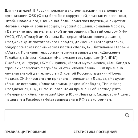
Для читателей:
В России признаны экстремистскими и запрещены
организации ФБК (Фонд борьбы с коррупцией, признан иноагентом),
Штабы Навального, «Национал-большевистская партия», «Свидетели
Иеговы», «Армия воли народа», «Русский общенациональный союз»,
«Движение против нелегальной иммиграции», «Правый сектор», УНА-
УНСО, УПА, «Тризуб им. Степана Бандеры», «Мизантропик дивижн»,
«Меджлис крымскотатарского народа», движение «Артподготовка»,
общероссийская политическая партия «Воля», АУЕ, батальоны «Азов» и
«Айдар». Признаны террористическими и запрещены: «Движение
Талибан», «Имарат Кавказ», «Исламское государство» (ИГ, ИГИЛ),
Джебхад-ан-Нусра, «АУМ Синрике», «Братья-мусульмане», «Аль-Каида в
странах исламского Магриба», «Сеть», «Колумбайн». В РФ признана
нежелательной деятельность «Открытой России», издания «Проект
Медиа». СМИ-иноагентами признаны: телеканал «Дождь», «Медуза»,
«Важные истории», «Голос Америки», радио «Свобода», The Insider,
«Медиазона», ОВД-инфо. Иноагентами признаны общество/центр
«Мемориал», «Аналитический Центр Юрия Левады», Сахаровский центр.
Instagram и Facebook (Metа) запрещены в РФ за экстремизм.
ПРАВИЛА ЦИТИРОВАНИЯ
СТАТИСТИКА ПОСЕЩЕНИЙ