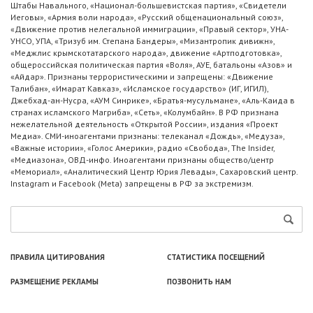
Штабы Навального, «Национал-большевистская партия», «Свидетели
Иеговы», «Армия воли народа», «Русский общенациональный союз»,
«Движение против нелегальной иммиграции», «Правый сектор», УНА-
УНСО, УПА, «Тризуб им. Степана Бандеры», «Мизантропик дивижн»,
«Меджлис крымскотатарского народа», движение «Артподготовка»,
общероссийская политическая партия «Воля», АУЕ, батальоны «Азов» и
«Айдар». Признаны террористическими и запрещены: «Движение
Талибан», «Имарат Кавказ», «Исламское государство» (ИГ, ИГИЛ),
Джебхад-ан-Нусра, «АУМ Синрике», «Братья-мусульмане», «Аль-Каида в
странах исламского Магриба», «Сеть», «Колумбайн». В РФ признана
нежелательной деятельность «Открытой России», издания «Проект
Медиа». СМИ-иноагентами признаны: телеканал «Дождь», «Медуза»,
«Важные истории», «Голос Америки», радио «Свобода», The Insider,
«Медиазона», ОВД-инфо. Иноагентами признаны общество/центр
«Мемориал», «Аналитический Центр Юрия Левады», Сахаровский центр.
Instagram и Facebook (Metа) запрещены в РФ за экстремизм.
ПРАВИЛА ЦИТИРОВАНИЯ
СТАТИСТИКА ПОСЕЩЕНИЙ
РАЗМЕЩЕНИЕ РЕКЛАМЫ
ПОЗВОНИТЬ НАМ