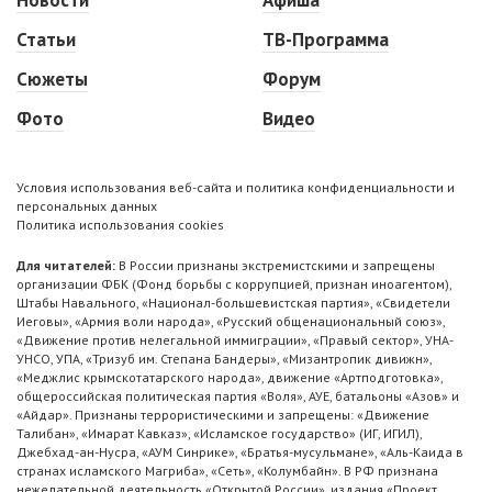
Статьи
ТВ-Программа
Сюжеты
Форум
Фото
Видео
Условия использования веб-сайта и политика конфиденциальности и
персональных данных
Политика использования cookies
Для читателей:
В России признаны экстремистскими и запрещены
организации ФБК (Фонд борьбы с коррупцией, признан иноагентом),
Штабы Навального, «Национал-большевистская партия», «Свидетели
Иеговы», «Армия воли народа», «Русский общенациональный союз»,
«Движение против нелегальной иммиграции», «Правый сектор», УНА-
УНСО, УПА, «Тризуб им. Степана Бандеры», «Мизантропик дивижн»,
«Меджлис крымскотатарского народа», движение «Артподготовка»,
общероссийская политическая партия «Воля», АУЕ, батальоны «Азов» и
«Айдар». Признаны террористическими и запрещены: «Движение
Талибан», «Имарат Кавказ», «Исламское государство» (ИГ, ИГИЛ),
Джебхад-ан-Нусра, «АУМ Синрике», «Братья-мусульмане», «Аль-Каида в
странах исламского Магриба», «Сеть», «Колумбайн». В РФ признана
нежелательной деятельность «Открытой России», издания «Проект