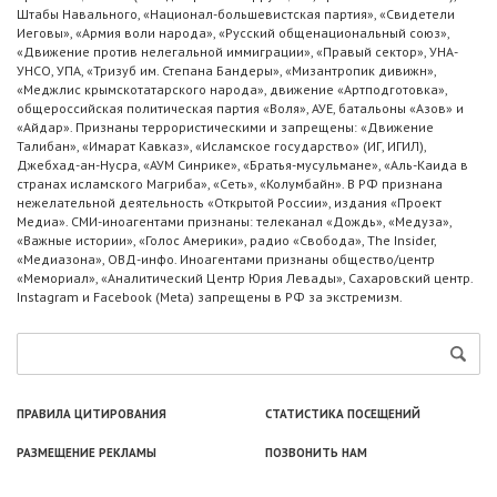
Штабы Навального, «Национал-большевистская партия», «Свидетели
Иеговы», «Армия воли народа», «Русский общенациональный союз»,
«Движение против нелегальной иммиграции», «Правый сектор», УНА-
УНСО, УПА, «Тризуб им. Степана Бандеры», «Мизантропик дивижн»,
«Меджлис крымскотатарского народа», движение «Артподготовка»,
общероссийская политическая партия «Воля», АУЕ, батальоны «Азов» и
«Айдар». Признаны террористическими и запрещены: «Движение
Талибан», «Имарат Кавказ», «Исламское государство» (ИГ, ИГИЛ),
Джебхад-ан-Нусра, «АУМ Синрике», «Братья-мусульмане», «Аль-Каида в
странах исламского Магриба», «Сеть», «Колумбайн». В РФ признана
нежелательной деятельность «Открытой России», издания «Проект
Медиа». СМИ-иноагентами признаны: телеканал «Дождь», «Медуза»,
«Важные истории», «Голос Америки», радио «Свобода», The Insider,
«Медиазона», ОВД-инфо. Иноагентами признаны общество/центр
«Мемориал», «Аналитический Центр Юрия Левады», Сахаровский центр.
Instagram и Facebook (Metа) запрещены в РФ за экстремизм.
ПРАВИЛА ЦИТИРОВАНИЯ
СТАТИСТИКА ПОСЕЩЕНИЙ
РАЗМЕЩЕНИЕ РЕКЛАМЫ
ПОЗВОНИТЬ НАМ