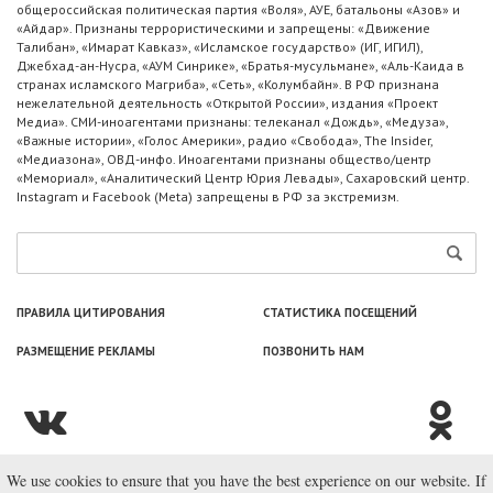
общероссийская политическая партия «Воля», АУЕ, батальоны «Азов» и
«Айдар». Признаны террористическими и запрещены: «Движение
Талибан», «Имарат Кавказ», «Исламское государство» (ИГ, ИГИЛ),
Джебхад-ан-Нусра, «АУМ Синрике», «Братья-мусульмане», «Аль-Каида в
странах исламского Магриба», «Сеть», «Колумбайн». В РФ признана
нежелательной деятельность «Открытой России», издания «Проект
Медиа». СМИ-иноагентами признаны: телеканал «Дождь», «Медуза»,
«Важные истории», «Голос Америки», радио «Свобода», The Insider,
«Медиазона», ОВД-инфо. Иноагентами признаны общество/центр
«Мемориал», «Аналитический Центр Юрия Левады», Сахаровский центр.
Instagram и Facebook (Metа) запрещены в РФ за экстремизм.
ПРАВИЛА ЦИТИРОВАНИЯ
СТАТИСТИКА ПОСЕЩЕНИЙ
РАЗМЕЩЕНИЕ РЕКЛАМЫ
ПОЗВОНИТЬ НАМ
We use cookies to ensure that you have the best experience on our website. If
© ООО «Лаборатория Новоcтей», 2003—2026.