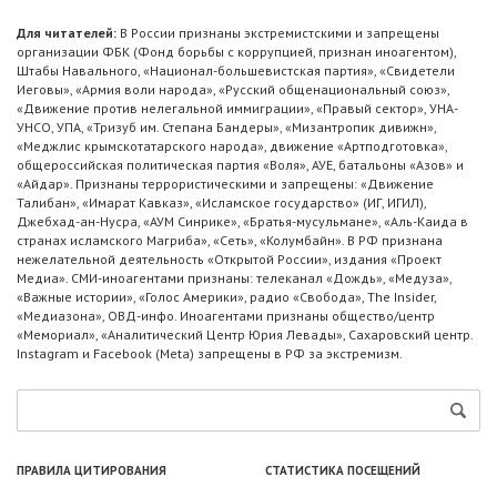
Для читателей:
В России признаны экстремистскими и запрещены
организации ФБК (Фонд борьбы с коррупцией, признан иноагентом),
Штабы Навального, «Национал-большевистская партия», «Свидетели
Иеговы», «Армия воли народа», «Русский общенациональный союз»,
«Движение против нелегальной иммиграции», «Правый сектор», УНА-
УНСО, УПА, «Тризуб им. Степана Бандеры», «Мизантропик дивижн»,
«Меджлис крымскотатарского народа», движение «Артподготовка»,
общероссийская политическая партия «Воля», АУЕ, батальоны «Азов» и
«Айдар». Признаны террористическими и запрещены: «Движение
Талибан», «Имарат Кавказ», «Исламское государство» (ИГ, ИГИЛ),
Джебхад-ан-Нусра, «АУМ Синрике», «Братья-мусульмане», «Аль-Каида в
странах исламского Магриба», «Сеть», «Колумбайн». В РФ признана
нежелательной деятельность «Открытой России», издания «Проект
Медиа». СМИ-иноагентами признаны: телеканал «Дождь», «Медуза»,
«Важные истории», «Голос Америки», радио «Свобода», The Insider,
«Медиазона», ОВД-инфо. Иноагентами признаны общество/центр
«Мемориал», «Аналитический Центр Юрия Левады», Сахаровский центр.
Instagram и Facebook (Metа) запрещены в РФ за экстремизм.
ПРАВИЛА ЦИТИРОВАНИЯ
СТАТИСТИКА ПОСЕЩЕНИЙ