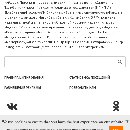
«Айдар». Признаны террористическими и запрещены: «Движение
Талибан», «Имарат Кавказ», «Исламское государство» (ИГ, ИГИЛ),
Джебхад-ан-Нусра, «АУМ Синрике», «Братья-мусульмане», «Аль-Каида в
странах исламского Магриба», «Сеть», «Колумбайн». В РФ признана
нежелательной деятельность «Открытой России», издания «Проект
Медиа». СМИ-иноагентами признаны: телеканал «Дождь», «Медуза»,
«Важные истории», «Голос Америки», радио «Свобода», The Insider,
«Медиазона», ОВД-инфо. Иноагентами признаны общество/центр
«Мемориал», «Аналитический Центр Юрия Левады», Сахаровский центр.
Instagram и Facebook (Metа) запрещены в РФ за экстремизм.
ПРАВИЛА ЦИТИРОВАНИЯ
СТАТИСТИКА ПОСЕЩЕНИЙ
РАЗМЕЩЕНИЕ РЕКЛАМЫ
ПОЗВОНИТЬ НАМ
We use cookies to ensure that you have the best experience on our website. If
© ООО «Лаборатория Новоcтей», 2003—2026.
you continue to use this site we assume that you accept this.
OK