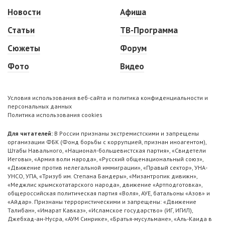
Новости
Афиша
Статьи
ТВ-Программа
Сюжеты
Форум
Фото
Видео
Условия использования веб-сайта и политика конфиденциальности и
персональных данных
Политика использования cookies
Для читателей:
В России признаны экстремистскими и запрещены
организации ФБК (Фонд борьбы с коррупцией, признан иноагентом),
Штабы Навального, «Национал-большевистская партия», «Свидетели
Иеговы», «Армия воли народа», «Русский общенациональный союз»,
«Движение против нелегальной иммиграции», «Правый сектор», УНА-
УНСО, УПА, «Тризуб им. Степана Бандеры», «Мизантропик дивижн»,
«Меджлис крымскотатарского народа», движение «Артподготовка»,
общероссийская политическая партия «Воля», АУЕ, батальоны «Азов» и
«Айдар». Признаны террористическими и запрещены: «Движение
Талибан», «Имарат Кавказ», «Исламское государство» (ИГ, ИГИЛ),
Джебхад-ан-Нусра, «АУМ Синрике», «Братья-мусульмане», «Аль-Каида в