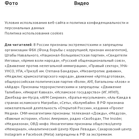
Фото
Видео
Условия использования веб-сайта и политика конфиденциальности и
персональных данных
Политика использования cookies
Для читателей:
В России признаны экстремистскими и запрещены
организации ФБК (Фонд борьбы с коррупцией, признан иноагентом),
Штабы Навального, «Национал-большевистская партия», «Свидетели
Иеговы», «Армия воли народа», «Русский общенациональный союз»,
«Движение против нелегальной иммиграции», «Правый сектор», УНА-
УНСО, УПА, «Тризуб им. Степана Бандеры», «Мизантропик дивижн»,
«Меджлис крымскотатарского народа», движение «Артподготовка»,
общероссийская политическая партия «Воля», АУЕ, батальоны «Азов» и
«Айдар». Признаны террористическими и запрещены: «Движение
Талибан», «Имарат Кавказ», «Исламское государство» (ИГ, ИГИЛ),
Джебхад-ан-Нусра, «АУМ Синрике», «Братья-мусульмане», «Аль-Каида в
странах исламского Магриба», «Сеть», «Колумбайн». В РФ признана
нежелательной деятельность «Открытой России», издания «Проект
Медиа». СМИ-иноагентами признаны: телеканал «Дождь», «Медуза»,
«Важные истории», «Голос Америки», радио «Свобода», The Insider,
«Медиазона», ОВД-инфо. Иноагентами признаны общество/центр
«Мемориал», «Аналитический Центр Юрия Левады», Сахаровский центр.
Instagram и Facebook (Metа) запрещены в РФ за экстремизм.