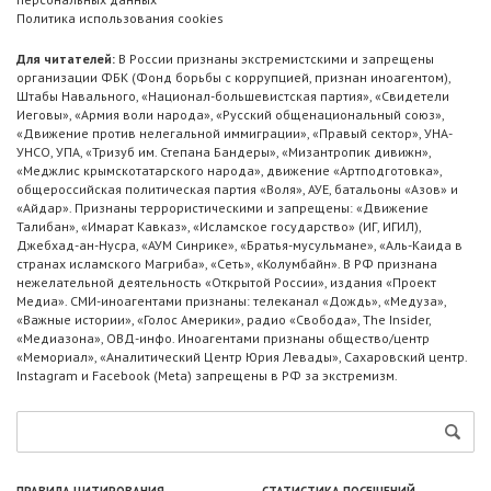
Политика использования cookies
Для читателей:
В России признаны экстремистскими и запрещены
организации ФБК (Фонд борьбы с коррупцией, признан иноагентом),
Штабы Навального, «Национал-большевистская партия», «Свидетели
Иеговы», «Армия воли народа», «Русский общенациональный союз»,
«Движение против нелегальной иммиграции», «Правый сектор», УНА-
УНСО, УПА, «Тризуб им. Степана Бандеры», «Мизантропик дивижн»,
«Меджлис крымскотатарского народа», движение «Артподготовка»,
общероссийская политическая партия «Воля», АУЕ, батальоны «Азов» и
«Айдар». Признаны террористическими и запрещены: «Движение
Талибан», «Имарат Кавказ», «Исламское государство» (ИГ, ИГИЛ),
Джебхад-ан-Нусра, «АУМ Синрике», «Братья-мусульмане», «Аль-Каида в
странах исламского Магриба», «Сеть», «Колумбайн». В РФ признана
нежелательной деятельность «Открытой России», издания «Проект
Медиа». СМИ-иноагентами признаны: телеканал «Дождь», «Медуза»,
«Важные истории», «Голос Америки», радио «Свобода», The Insider,
«Медиазона», ОВД-инфо. Иноагентами признаны общество/центр
«Мемориал», «Аналитический Центр Юрия Левады», Сахаровский центр.
Instagram и Facebook (Metа) запрещены в РФ за экстремизм.
ПРАВИЛА ЦИТИРОВАНИЯ
СТАТИСТИКА ПОСЕЩЕНИЙ