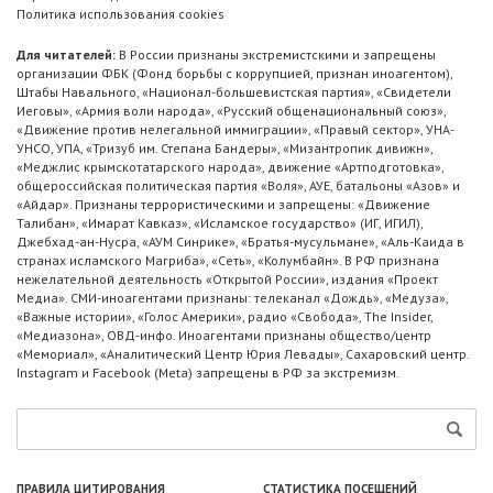
Политика использования cookies
Для читателей:
В России признаны экстремистскими и запрещены
организации ФБК (Фонд борьбы с коррупцией, признан иноагентом),
Штабы Навального, «Национал-большевистская партия», «Свидетели
Иеговы», «Армия воли народа», «Русский общенациональный союз»,
«Движение против нелегальной иммиграции», «Правый сектор», УНА-
УНСО, УПА, «Тризуб им. Степана Бандеры», «Мизантропик дивижн»,
«Меджлис крымскотатарского народа», движение «Артподготовка»,
общероссийская политическая партия «Воля», АУЕ, батальоны «Азов» и
«Айдар». Признаны террористическими и запрещены: «Движение
Талибан», «Имарат Кавказ», «Исламское государство» (ИГ, ИГИЛ),
Джебхад-ан-Нусра, «АУМ Синрике», «Братья-мусульмане», «Аль-Каида в
странах исламского Магриба», «Сеть», «Колумбайн». В РФ признана
нежелательной деятельность «Открытой России», издания «Проект
Медиа». СМИ-иноагентами признаны: телеканал «Дождь», «Медуза»,
«Важные истории», «Голос Америки», радио «Свобода», The Insider,
«Медиазона», ОВД-инфо. Иноагентами признаны общество/центр
«Мемориал», «Аналитический Центр Юрия Левады», Сахаровский центр.
Instagram и Facebook (Metа) запрещены в РФ за экстремизм.
ПРАВИЛА ЦИТИРОВАНИЯ
СТАТИСТИКА ПОСЕЩЕНИЙ