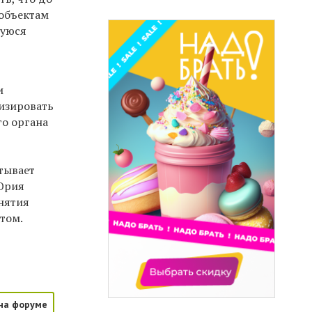
объектам
щуюся
и
изировать
го органа
тывает
 Юрия
нятия
том.
на форуме