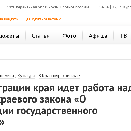
+11°C
переменная облачность
Прогноз погоды
€
94,84
$
82,17
Кур
й воздух»
Где купаться летом?
Сюжеты
Статьи
Фото
Афиша
ТВ
,
,
ономика
Культура
В Красноярском крае
рации края идет работа на
раевого закона «О
ии государственного
»