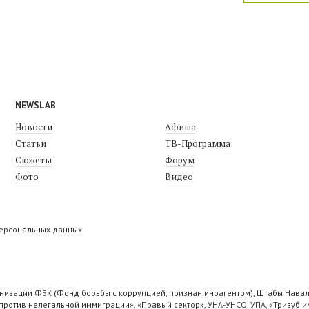
NEWSLAB
Новости
Афиша
Статьи
ТВ-Программа
Сюжеты
Форум
Фото
Видео
персональных данных
низации ФБК (Фонд борьбы с коррупцией, признан иноагентом), Штабы Навал
ротив нелегальной иммиграции», «Правый сектор», УНА-УНСО, УПА, «Тризуб и