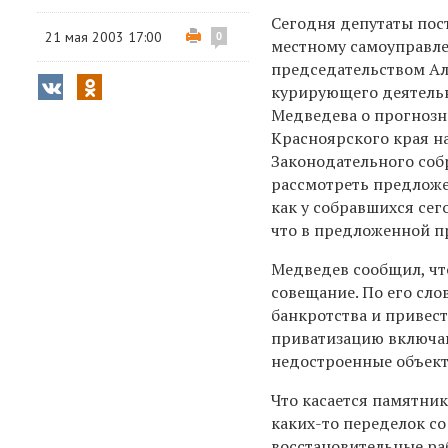
Сегодня депутаты пос
21 мая 2003 17:00
0
местному самоуправле
председательством Ал
курирующего деятель
Медведева о прогнозн
Красноярского края н
Законодательного соб
рассмотреть предложе
как у собравшихся се
что в предложенной п
Медведев сообщил, чт
совещание. По его сл
банкротства и привест
приватизацию включаю
недостроенные объекты
Что касается памятник
каких-то переделок со
восстановительные раб