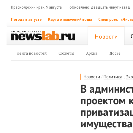
Красноярский край, 9 августа
обновлено: двадцать минут назад
Погода в августе
Карта отключений воды
Спецпроект «Чисты
Новости
Лента новостей
Сюжеты
Архив
Досье
/
,
Новости
Политика
Эк
В админист
проектом к
приватизац
имущества