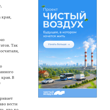
,
 края,
раз
атов. Так
посчитали,
о
ванного
края. В
е
тривает
аво вести
ть, что до