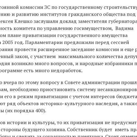
тоянной комиссии ЗС по государственному строительству
нию и развитию институтов гражданского общества под
ексея Клешко заслушали доклад заместителя губернатора
ность комитета по управлению госимуществом, Вадима
ом плане приватизации государственного имущества
а 2003 год. Парламентарии предложили перед сессией
рания провести расширенное заседание комиссии и еще 
нный закон, с участием максимального количества депут
годня возникло много вопросов, и народные избранники 
рограмме есть много недоработок.
о вчера по этому вопросу в Совете администрации прошл
овам, необходимо приостановить систему несанкциониро
и его в режим приватизации с учетом интересов бюджета 
т ряд объектов историко-культурного наследия, а такж
 (их порядка 400).
ов истории и культуры, то их приватизация не предусма
 стороны будущего хозяина. Собственник будет иметь пр
оты и следить за сохранностью памятника. Стоит отмети