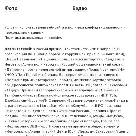
Фото
Видео
Условия использования веб-сайта и политика конфиденциальности и
персональных данных
Политика использования cookies
Для читателей:
В России признаны экстремистскими и запрещены
организации ФБК (Фонд борьбы с коррупцией, признан иноагентом),
Штабы Навального, «Национал-большевистская партия», «Свидетели
Иеговы», «Армия воли народа», «Русский общенациональный союз»,
«Движение против нелегальной иммиграции», «Правый сектор», УНА-
УНСО, УПА, «Тризуб им. Степана Бандеры», «Мизантропик дивижн»,
«Меджлис крымскотатарского народа», движение «Артподготовка»,
общероссийская политическая партия «Воля», АУЕ, батальоны «Азов» и
«Айдар». Признаны террористическими и запрещены: «Движение
Талибан», «Имарат Кавказ», «Исламское государство» (ИГ, ИГИЛ),
Джебхад-ан-Нусра, «АУМ Синрике», «Братья-мусульмане», «Аль-Каида в
странах исламского Магриба», «Сеть», «Колумбайн». В РФ признана
нежелательной деятельность «Открытой России», издания «Проект
Медиа». СМИ-иноагентами признаны: телеканал «Дождь», «Медуза»,
«Важные истории», «Голос Америки», радио «Свобода», The Insider,
«Медиазона», ОВД-инфо. Иноагентами признаны общество/центр
«Мемориал», «Аналитический Центр Юрия Левады», Сахаровский центр.