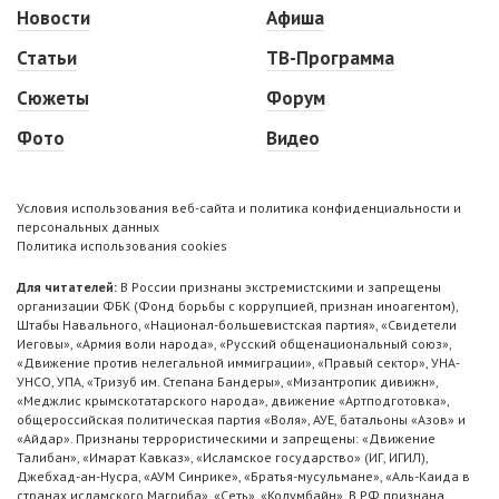
Новости
Афиша
Статьи
ТВ-Программа
Сюжеты
Форум
Фото
Видео
Условия использования веб-сайта и политика конфиденциальности и
персональных данных
Политика использования cookies
Для читателей:
В России признаны экстремистскими и запрещены
организации ФБК (Фонд борьбы с коррупцией, признан иноагентом),
Штабы Навального, «Национал-большевистская партия», «Свидетели
Иеговы», «Армия воли народа», «Русский общенациональный союз»,
«Движение против нелегальной иммиграции», «Правый сектор», УНА-
УНСО, УПА, «Тризуб им. Степана Бандеры», «Мизантропик дивижн»,
«Меджлис крымскотатарского народа», движение «Артподготовка»,
общероссийская политическая партия «Воля», АУЕ, батальоны «Азов» и
«Айдар». Признаны террористическими и запрещены: «Движение
Талибан», «Имарат Кавказ», «Исламское государство» (ИГ, ИГИЛ),
Джебхад-ан-Нусра, «АУМ Синрике», «Братья-мусульмане», «Аль-Каида в
странах исламского Магриба», «Сеть», «Колумбайн». В РФ признана