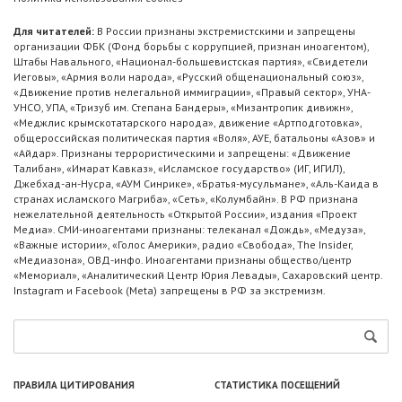
Для читателей:
В России признаны экстремистскими и запрещены
организации ФБК (Фонд борьбы с коррупцией, признан иноагентом),
Штабы Навального, «Национал-большевистская партия», «Свидетели
Иеговы», «Армия воли народа», «Русский общенациональный союз»,
«Движение против нелегальной иммиграции», «Правый сектор», УНА-
УНСО, УПА, «Тризуб им. Степана Бандеры», «Мизантропик дивижн»,
«Меджлис крымскотатарского народа», движение «Артподготовка»,
общероссийская политическая партия «Воля», АУЕ, батальоны «Азов» и
«Айдар». Признаны террористическими и запрещены: «Движение
Талибан», «Имарат Кавказ», «Исламское государство» (ИГ, ИГИЛ),
Джебхад-ан-Нусра, «АУМ Синрике», «Братья-мусульмане», «Аль-Каида в
странах исламского Магриба», «Сеть», «Колумбайн». В РФ признана
нежелательной деятельность «Открытой России», издания «Проект
Медиа». СМИ-иноагентами признаны: телеканал «Дождь», «Медуза»,
«Важные истории», «Голос Америки», радио «Свобода», The Insider,
«Медиазона», ОВД-инфо. Иноагентами признаны общество/центр
«Мемориал», «Аналитический Центр Юрия Левады», Сахаровский центр.
Instagram и Facebook (Metа) запрещены в РФ за экстремизм.
ПРАВИЛА ЦИТИРОВАНИЯ
СТАТИСТИКА ПОСЕЩЕНИЙ