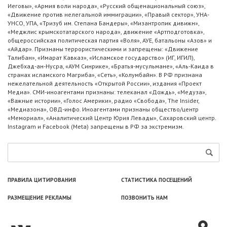
Иеговы», «Армия воли народа», «Русский общенациональный союз»,
«Движение против нелегальной иммиграции», «Правый сектор», УНА-
УНСО, УПА, «Тризуб им. Степана Бандеры», «Мизантропик дивижн»,
«Меджлис крымскотатарского народа», движение «Артподготовка»,
общероссийская политическая партия «Воля», АУЕ, батальоны «Азов» и
«Айдар». Признаны террористическими и запрещены: «Движение
Талибан», «Имарат Кавказ», «Исламское государство» (ИГ, ИГИЛ),
Джебхад-ан-Нусра, «АУМ Синрике», «Братья-мусульмане», «Аль-Каида в
странах исламского Магриба», «Сеть», «Колумбайн». В РФ признана
нежелательной деятельность «Открытой России», издания «Проект
Медиа». СМИ-иноагентами признаны: телеканал «Дождь», «Медуза»,
«Важные истории», «Голос Америки», радио «Свобода», The Insider,
«Медиазона», ОВД-инфо. Иноагентами признаны общество/центр
«Мемориал», «Аналитический Центр Юрия Левады», Сахаровский центр.
Instagram и Facebook (Metа) запрещены в РФ за экстремизм.
ПРАВИЛА ЦИТИРОВАНИЯ
СТАТИСТИКА ПОСЕЩЕНИЙ
РАЗМЕЩЕНИЕ РЕКЛАМЫ
ПОЗВОНИТЬ НАМ