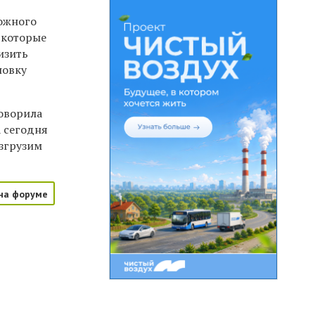
рожного
 которые
изить
новку
говорила
а сегодня
азгрузим
на форуме