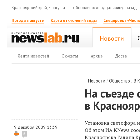
Красноярский край, 8 августа
обновлено: двадцать минут назад
Погода в августе
Карта отключений воды
Спецпроект «Чисты
Новости
Лента новостей
Сюжеты
Архив
Досье
/
,
Новости
Общество
В 
На съезде 
в Краснояр
Установка светофора н
9 декабря 2009 13:39
Об этом ИА KNews соо
5
Красноярска Галина К