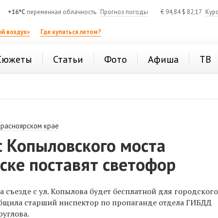
+16°C
переменная облачность
Прогноз погоды
€
94,84
$
82,17
Кур
й воздух»
Где купаться летом?
Сюжеты
Статьи
Фото
Афиша
ТВ
Красноярском крае
с Копыловского моста
ске поставят светофор
а съезде с ул. Копылова будет бесплатной для городског
бщила старший инспектор по пропаганде отдела ГИБДД
руглова.