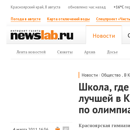
Красноярский край, 8 августа
обновлено: час назад
+16°C
пе
Погода в августе
Карта отключений воды
Спецпроект «Чисты
Новости
Лента новостей
Сюжеты
Архив
Досье
/
,
Новости
Общество
В 
Школа, где
лучшей в 
по олимпи
Красноярская гимнази
4 марта 2011 16:36
42