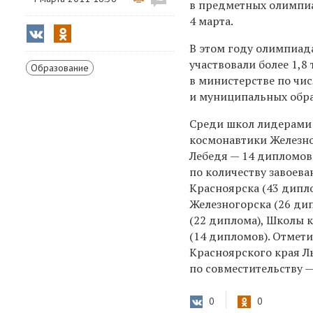
в предметных олимпиа
4 марта.
В этом году олимпиад
участвовали более 1,8
Образование
в министерстве по чи
и муниципальных обра
Среди школ лидерами 
космонавтики Железно
Лебедя — 14 дипломов
по количеству завоев
Красноярска (43 дипло
Железногорска (26 ди
(22 диплома), Школы 
(14 дипломов). Отмет
Красноярского края Л
по совместительству —
0
0