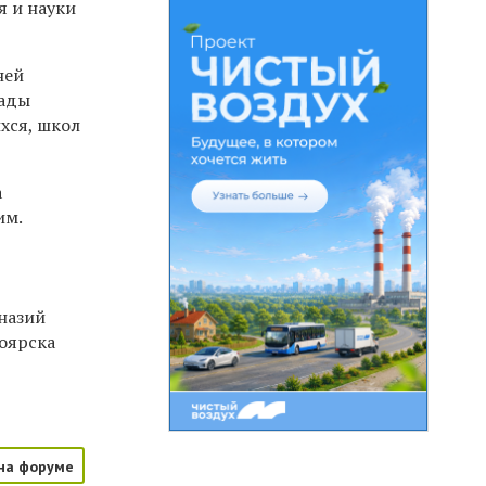
я и науки
ней
иады
хся, школ
а
им.
назий
оярска
на форуме