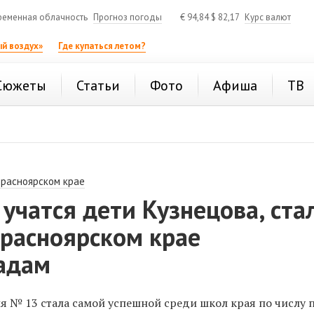
ременная облачность
Прогноз погоды
€
94,84
$
82,17
Курс валют
й воздух»
Где купаться летом?
Сюжеты
Статьи
Фото
Афиша
ТВ
Красноярском крае
 учатся дети Кузнецова, ста
Красноярском крае
адам
я № 13 стала самой успешной среди школ края по числу 