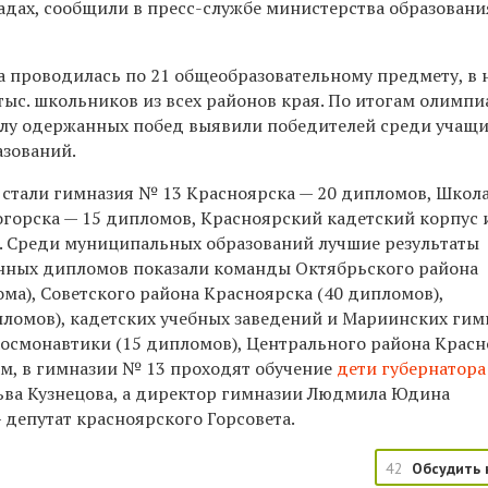
дах, сообщили в пресс-службе министерства образовани
а проводилась по 21 общеобразовательному предмету, в 
 тыс. школьников из всех районов края. По итогам олимп
слу одержанных побед выявили победителей среди учащи
зований.
стали гимназия № 13 Красноярска — 20 дипломов, Школ
горска — 15 дипломов, Красноярский кадетский корпус 
. Среди муниципальных образований лучшие результаты
анных дипломов показали команды Октябрьского района
ма), Советского района Красноярска (40 дипломов),
пломов), кадетских учебных заведений и Мариинских гим
космонавтики (15 дипломов), Центрального района Красн
им, в гимназии № 13 проходят обучение
дети губернатора
ьва Кузнецова, а директор гимназии Людмила Юдина
 депутат красноярского Горсовета.
42
Обсудить 