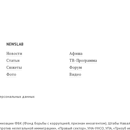
NEWSLAB
Новости
Афиша
Статьи
ТВ-Программа
Сюжеты
Форум
Фото
Видео
персональных данных
низации ФБК (Фонд борьбы с коррупцией, признан иноагентом), Штабы Навал
ротив нелегальной иммиграции», «Правый сектор», УНА-УНСО, УПА, «Тризуб и