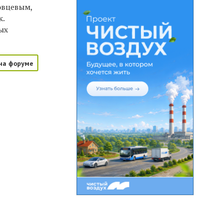
овцевым,
к.
ых
на форуме