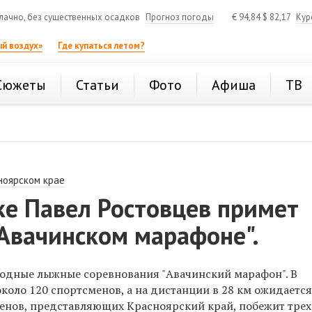
ачно, без существенных осадков
Прогноз погоды
€
94,84
$
82,17
Кур
й воздух»
Где купаться летом?
Сюжеты
Статьи
Фото
Афиша
ТВ
ноярском крае
ке Павел Ростовцев примет
"Авачинском марафоне".
годные лыжные соревнования "Авачинский марафон". В
коло 120 спортсменов, а на дистанции в 28 км ожидаетс
сменов, представляющих Красноярский край, побежит тре