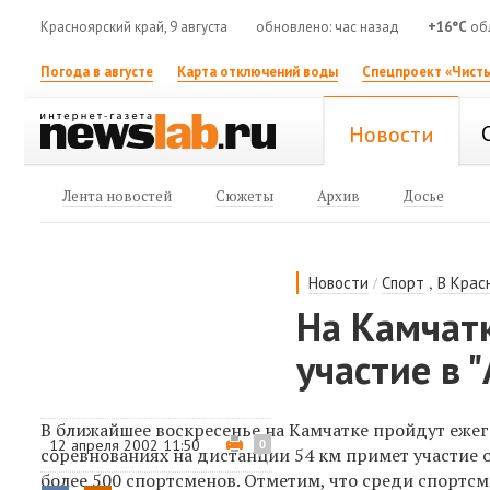
Красноярский край, 9 августа
обновлено: час назад
+16°C
обл
Погода в августе
Карта отключений воды
Спецпроект «Чисты
Новости
Лента новостей
Сюжеты
Архив
Досье
/
,
Новости
Спорт
В Крас
На Камчат
участие в 
В ближайшее воскресенье на Камчатке пройдут еже
12 апреля 2002 11:50
0
соревнованиях на дистанции 54 км примет участие о
более 500 спортсменов. Отметим, что среди спорт