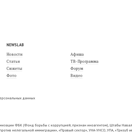
NEWSLAB
Новости
Афиша
Статьи
ТВ-Программа
Сюжеты
Форум
Фото
Видео
персональных данных
низации ФБК (Фонд борьбы с коррупцией, признан иноагентом), Штабы Навал
ротив нелегальной иммиграции», «Правый сектор», УНА-УНСО, УПА, «Тризуб и