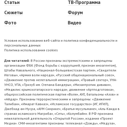
Статьи
ТВ-Программа
Сюжеты
Форум
Фото
Видео
Условия использования веб-сайта и политика конфиденциальности и
персональных данных
Политика использования cookies
Для читателей:
В России признаны экстремистскими и запрещены
организации ФБК (Фонд борьбы с коррупцией, признан иноагентом),
Штабы Навального, «Национал-большевистская партия», «Свидетели
Иеговы», «Армия воли народа», «Русский общенациональный союз»,
«Движение против нелегальной иммиграции», «Правый сектор», УНА-
УНСО, УПА, «Тризуб им. Степана Бандеры», «Мизантропик дивижн»,
«Меджлис крымскотатарского народа», движение «Артподготовка»,
общероссийская политическая партия «Воля», АУЕ, батальоны «Азов» и
«Айдар». Признаны террористическими и запрещены: «Движение
Талибан», «Имарат Кавказ», «Исламское государство» (ИГ, ИГИЛ),
Джебхад-ан-Нусра, «АУМ Синрике», «Братья-мусульмане», «Аль-Каида в
странах исламского Магриба», «Сеть», «Колумбайн». В РФ признана
нежелательной деятельность «Открытой России», издания «Проект
Медиа». СМИ-иноагентами признаны: телеканал «Дождь», «Медуза»,