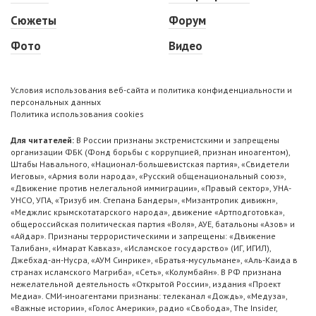
Сюжеты
Форум
Фото
Видео
Условия использования веб-сайта и политика конфиденциальности и
персональных данных
Политика использования cookies
Для читателей:
В России признаны экстремистскими и запрещены
организации ФБК (Фонд борьбы с коррупцией, признан иноагентом),
Штабы Навального, «Национал-большевистская партия», «Свидетели
Иеговы», «Армия воли народа», «Русский общенациональный союз»,
«Движение против нелегальной иммиграции», «Правый сектор», УНА-
УНСО, УПА, «Тризуб им. Степана Бандеры», «Мизантропик дивижн»,
«Меджлис крымскотатарского народа», движение «Артподготовка»,
общероссийская политическая партия «Воля», АУЕ, батальоны «Азов» и
«Айдар». Признаны террористическими и запрещены: «Движение
Талибан», «Имарат Кавказ», «Исламское государство» (ИГ, ИГИЛ),
Джебхад-ан-Нусра, «АУМ Синрике», «Братья-мусульмане», «Аль-Каида в
странах исламского Магриба», «Сеть», «Колумбайн». В РФ признана
нежелательной деятельность «Открытой России», издания «Проект
Медиа». СМИ-иноагентами признаны: телеканал «Дождь», «Медуза»,
«Важные истории», «Голос Америки», радио «Свобода», The Insider,