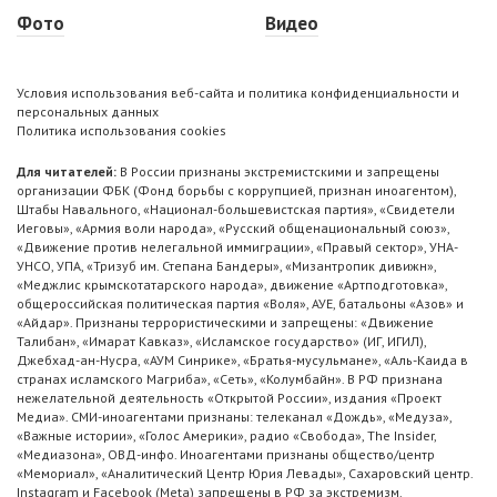
Фото
Видео
Условия использования веб-сайта и политика конфиденциальности и
персональных данных
Политика использования cookies
Для читателей:
В России признаны экстремистскими и запрещены
организации ФБК (Фонд борьбы с коррупцией, признан иноагентом),
Штабы Навального, «Национал-большевистская партия», «Свидетели
Иеговы», «Армия воли народа», «Русский общенациональный союз»,
«Движение против нелегальной иммиграции», «Правый сектор», УНА-
УНСО, УПА, «Тризуб им. Степана Бандеры», «Мизантропик дивижн»,
«Меджлис крымскотатарского народа», движение «Артподготовка»,
общероссийская политическая партия «Воля», АУЕ, батальоны «Азов» и
«Айдар». Признаны террористическими и запрещены: «Движение
Талибан», «Имарат Кавказ», «Исламское государство» (ИГ, ИГИЛ),
Джебхад-ан-Нусра, «АУМ Синрике», «Братья-мусульмане», «Аль-Каида в
странах исламского Магриба», «Сеть», «Колумбайн». В РФ признана
нежелательной деятельность «Открытой России», издания «Проект
Медиа». СМИ-иноагентами признаны: телеканал «Дождь», «Медуза»,
«Важные истории», «Голос Америки», радио «Свобода», The Insider,
«Медиазона», ОВД-инфо. Иноагентами признаны общество/центр
«Мемориал», «Аналитический Центр Юрия Левады», Сахаровский центр.
Instagram и Facebook (Metа) запрещены в РФ за экстремизм.