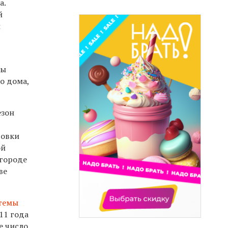
а.
й
и
ры
о дома,
езон
товки
ой
 городе
ве
стемы
011 года
е число