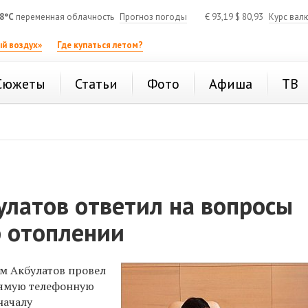
8°C
переменная облачность
Прогноз погоды
€
93,19
$
80,93
Курс вал
й воздух»
Где купаться летом?
Сюжеты
Статьи
Фото
Афиша
ТВ
улатов ответил на вопросы
б отоплении
м Акбулатов провел
рямую телефонную
началу