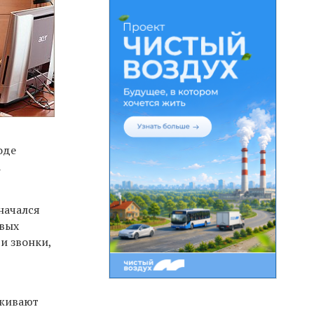
оде
а
начался
вых
и звонки,
уживают