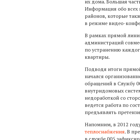
их дома. Большая част
Информация обо всех
районов, которые так
в режиме видео-конф
В рамках прямой лини
администраций совме
по устранению каждог
квартиры.
Подводя итоги прямой
начался организованно
обращений в Службу 0
внутридомовых систем
недоработкой со стор
ведется работа по со
предъявлять претензи
Напомним, в 2012 год
теплоснабжения
.
В пр
в службе 005 зафикси