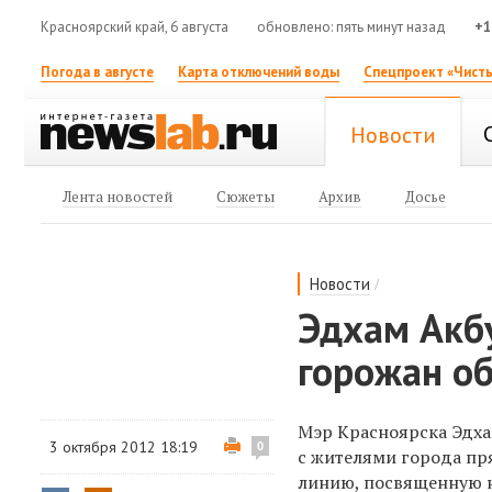
Красноярский край, 6 августа
обновлено: пять минут назад
+1
Погода в августе
Карта отключений воды
Спецпроект «Чисты
Новости
Лента новостей
Сюжеты
Архив
Досье
/
Новости
Эдхам Акб
горожан о
Мэр Красноярска Эдха
3 октября 2012 18:19
0
с жителями города п
линию, посвященную 