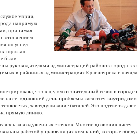
-службе мэрии,
города напрямую
ми, принимал
 с отоплением
ремя он
успел
ов горожан.
же были
ены руководителями администраций районов города в х
димых в районных администрациях Красноярска с начал
нстрировала, что в целом отопительный сезон в городе 
ие на сегодняшний день проблемы касаются
внутридомо
 теплосетях, завоздушивание батарей. Это подтверждают 
на прямую линию.
салось завоздушенных стояков. Многие дозвонившиеся
овольны работой управляющих компаний, которые обсл