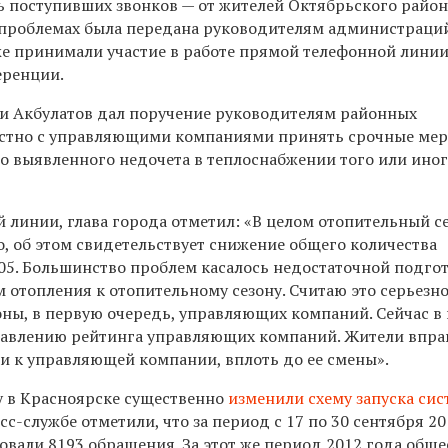
ь поступивших звонков — от жителей Октябрьского район
 проблемах была передана руководителям администраци
же принимали участие в работе прямой телефонной лини
еренции.
и Акбулатов дал поручение руководителям районных
стно с управляющими компаниями принять срочные ме
о выявленного недочета в теплоснабжении того или иног
 линии, глава города отметил: «В целом отопительный с
, об этом свидетельствует снижение общего количества
05. Большинство проблем касалось недостаточной подго
 отопления к отопительному сезону. Считаю это серьезн
оны, в первую очередь, управляющих компаний. Сейчас в
ставлению рейтинга управляющих компаний. Жители впра
и к управляющей компании, вплоть до ее смены».
у в Красноярске существенно
изменили схему запуска си
есс-службе отметили, что
за период с 17 по 30 сентября 2
ровали
8193 обращения. За этот же период 2012 года обще