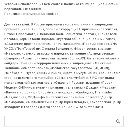
Условия использования веб-сайта и политика конфиденциальности и
персональных данных
Политика использования cookies
Для читателей:
В России признаны экстремистскими и запрещены
организации ФБК (Фонд борьбы с коррупцией, признан иноагентом),
Штабы Навального, «Национал-большевистская партия», «Свидетели
Иеговы», «Армия воли народа», «Русский общенациональный союз»,
«Движение против нелегальной иммиграции», «Правый сектор», УНА-
УНСО, УПА, «Тризуб им. Степана Бандеры», «Мизантропик дивижн»,
«Меджлис крымскотатарского народа», движение «Артподготовка»,
общероссийская политическая партия «Воля», АУЕ, батальоны «Азов» и
«Айдар». Признаны террористическими и запрещены: «Движение
Талибан», «Имарат Кавказ», «Исламское государство» (ИГ, ИГИЛ),
Джебхад-ан-Нусра, «АУМ Синрике», «Братья-мусульмане», «Аль-Каида в
странах исламского Магриба», «Сеть», «Колумбайн». В РФ признана
нежелательной деятельность «Открытой России», издания «Проект
Медиа». СМИ-иноагентами признаны: телеканал «Дождь», «Медуза»,
«Важные истории», «Голос Америки», радио «Свобода», The Insider,
«Медиазона», ОВД-инфо. Иноагентами признаны общество/центр
«Мемориал», «Аналитический Центр Юрия Левады», Сахаровский центр.
Instagram и Facebook (Metа) запрещены в РФ за экстремизм.