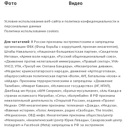
Фото
Видео
Условия использования веб-сайта и политика конфиденциальности и
персональных данных
Политика использования cookies
Для читателей:
В России признаны экстремистскими и запрещены
организации ФБК (Фонд борьбы с коррупцией, признан иноагентом),
Штабы Навального, «Национал-большевистская партия», «Свидетели
Иеговы», «Армия воли народа», «Русский общенациональный союз»,
«Движение против нелегальной иммиграции», «Правый сектор», УНА-
УНСО, УПА, «Тризуб им. Степана Бандеры», «Мизантропик дивижн»,
«Меджлис крымскотатарского народа», движение «Артподготовка»,
общероссийская политическая партия «Воля», АУЕ, батальоны «Азов» и
«Айдар». Признаны террористическими и запрещены: «Движение
Талибан», «Имарат Кавказ», «Исламское государство» (ИГ, ИГИЛ),
Джебхад-ан-Нусра, «АУМ Синрике», «Братья-мусульмане», «Аль-Каида в
странах исламского Магриба», «Сеть», «Колумбайн». В РФ признана
нежелательной деятельность «Открытой России», издания «Проект
Медиа». СМИ-иноагентами признаны: телеканал «Дождь», «Медуза»,
«Важные истории», «Голос Америки», радио «Свобода», The Insider,
«Медиазона», ОВД-инфо. Иноагентами признаны общество/центр
«Мемориал», «Аналитический Центр Юрия Левады», Сахаровский центр.
Instagram и Facebook (Metа) запрещены в РФ за экстремизм.