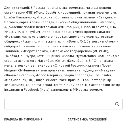
Для читателей:
В России признаны экстремистскими и запрещены
организации ФБК (Фонд борьбы с коррупцией, признан иноагентом),
Штабы Навального, «Национал-большевистская партия», «Свидетели
Иеговы», «Армия воли народа», «Русский общенациональный союз»,
«Движение против нелегальной иммиграции», «Правый сектор», УНА-
УНСО, УПА, «Тризуб им. Степана Бандеры», «Мизантропик дивижн»,
«Меджлис крымскотатарского народа», движение «Артподготовка»,
общероссийская политическая партия «Воля», АУЕ, батальоны «Азов» и
«Айдар». Признаны террористическими и запрещены: «Движение
Талибан», «Имарат Кавказ», «Исламское государство» (ИГ, ИГИЛ),
Джебхад-ан-Нусра, «АУМ Синрике», «Братья-мусульмане», «Аль-Каида в
странах исламского Магриба», «Сеть», «Колумбайн». В РФ признана
нежелательной деятельность «Открытой России», издания «Проект
Медиа». СМИ-иноагентами признаны: телеканал «Дождь», «Медуза»,
«Важные истории», «Голос Америки», радио «Свобода», The Insider,
«Медиазона», ОВД-инфо. Иноагентами признаны общество/центр
«Мемориал», «Аналитический Центр Юрия Левады», Сахаровский центр.
Instagram и Facebook (Metа) запрещены в РФ за экстремизм.
ПРАВИЛА ЦИТИРОВАНИЯ
СТАТИСТИКА ПОСЕЩЕНИЙ