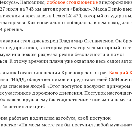
Лексуса». Напомним,
лобовое столкновение
внедорожник
7 июля на 743 км автодороги «Байкал». Mazda Demio вые
вижения и врезалась в Lexus LX 470, который от удара вы
и загорелся. Как изначально сообщалось, в нем находило
 4 ребенка.
 аварии стал красноярец Владимир Степанченок. Он бро
 внедорожника, в котором уже загорелся моторный отсек
, мужчина ножом разрезал ремни безопасности и помог
ся. К этому времени пламя уже охватило весь салон авт
ачальник Госавтоинспекции Красноярского края
Валерий 
тива ГИБДД, общественников и представителей СМИ личн
 за спасение людей. «Этот поступок послужит примером
сех участников дорожного движения. Поступок настоящег
Кускашев, вручая ему благодарственное письмо и памят
 Госавтоинспекции.
на работает водителем автобуса, свой поступок
кратко: «На моем месте так бы поступил любой мужчина»