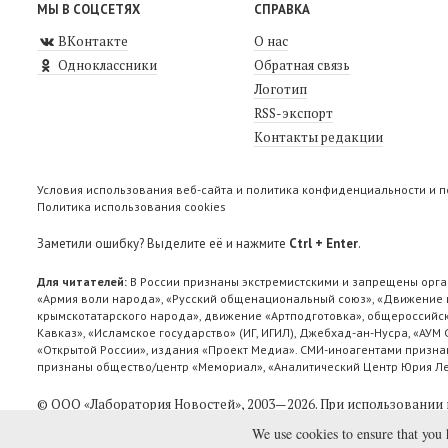
МЫ В СОЦСЕТЯХ
СПРАВКА
ВКонтакте
О нас
Одноклассники
Обратная связь
Логотип
RSS-экспорт
Контакты редакции
Условия использования веб-сайта и политика конфиденциальности и 
Политика использования cookies
Заметили ошибку? Выделите её и нажмите
Ctrl + Enter
.
Для читателей:
В России признаны экстремистскими и запрещены орга
«Армия воли народа», «Русский общенациональный союз», «Движение п
крымскотатарского народа», движение «Артподготовка», общероссийск
Кавказ», «Исламское государство» (ИГ, ИГИЛ), Джебхад-ан-Нусра, «АУМ
«Открытой России», издания «Проект Медиа». СМИ-иноагентами признан
признаны общество/центр «Мемориал», «Аналитический Центр Юрия Лев
© ООО «Лаборатория Новоcтей», 2003—2026.
При использовании 
We use cookies to ensure that you 