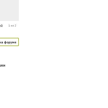
ей
1 из 2
на форуме
шки