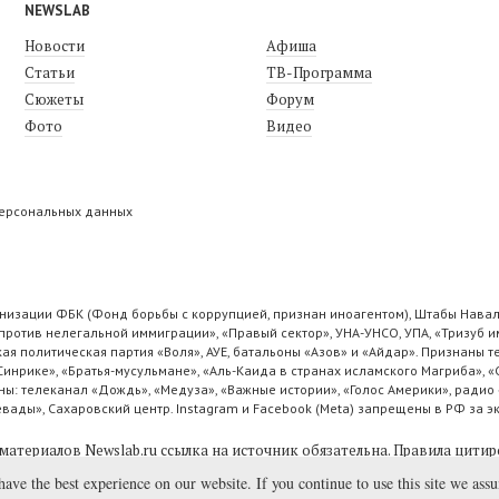
NEWSLAB
Новости
Афиша
Статьи
ТВ-Программа
Сюжеты
Форум
Фото
Видео
персональных данных
низации ФБК (Фонд борьбы с коррупцией, признан иноагентом), Штабы Навал
ротив нелегальной иммиграции», «Правый сектор», УНА-УНСО, УПА, «Тризуб и
ая политическая партия «Воля», АУЕ, батальоны «Азов» и «Айдар». Признаны
 Синрике», «Братья-мусульмане», «Аль-Каида в странах исламского Магриба», 
ы: телеканал «Дождь», «Медуза», «Важные истории», «Голос Америки», радио 
ады», Сахаровский центр. Instagram и Facebook (Metа) запрещены в РФ за э
материалов Newslab.ru ссылка на источник обязательна.
Правила цитир
have the best experience on our website. If you continue to use this site we ass