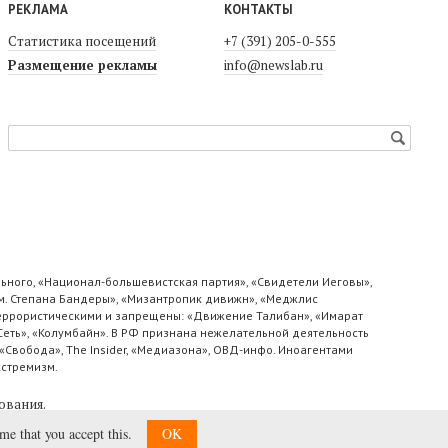
РЕКЛАМА
КОНТАКТЫ
Статистика посещений
+7 (391) 205-0-555
Размещение рекламы
info@newslab.ru
ьного, «Национал-большевистская партия», «Свидетели Иеговы»,
м. Степана Бандеры», «Мизантропик дивижн», «Меджлис
 террористическими и запрещены: «Движение Талибан», «Имарат
«Сеть», «Колумбайн». В РФ признана нежелательной деятельность
«Свобода», The Insider, «Медиазона», ОВД-инфо. Иноагентами
кстремизм.
ования
.
ume that you accept this.
OK