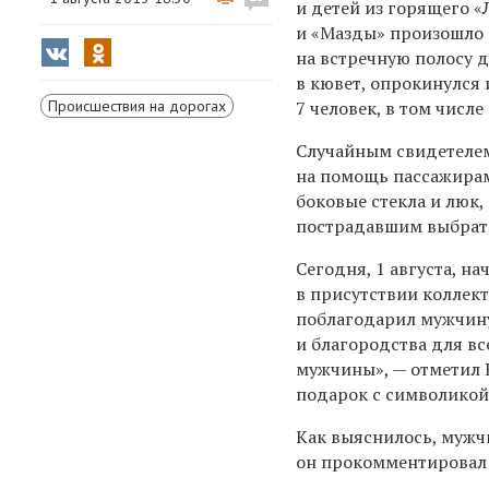
и детей из горящего «
и «Мазды» произошло 2
на встречную полосу д
в кювет, опрокинулся 
Происшествия на дорогах
7 человек, в том числе
Случайным свидетелем
на помощь пассажирам
боковые стекла и люк
пострадавшим выбрать
Сегодня, 1 августа, н
в присутствии коллек
поблагодарил мужчину
и благородства для в
мужчины», — отметил 
подарок с символикой
Как выяснилось, мужчи
он прокомментировал 