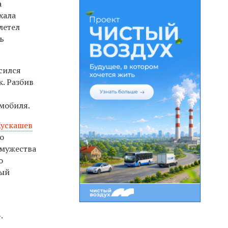
а
хала
летел
сь
сился
. Разбив
омобиля.
Кускашев
о
 мужества
о
ный
.