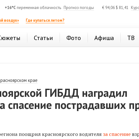
+16°C
переменная облачность
Прогноз погоды
€
94,06
$
81,41
Кур
й воздух»
Где купаться летом?
Сюжеты
Статьи
Фото
Афиша
ТВ
Красноярском крае
сноярской ГИБДД наградил
а спасение пострадавших п
региона поощрил красноярского водителя
за спасение
вз