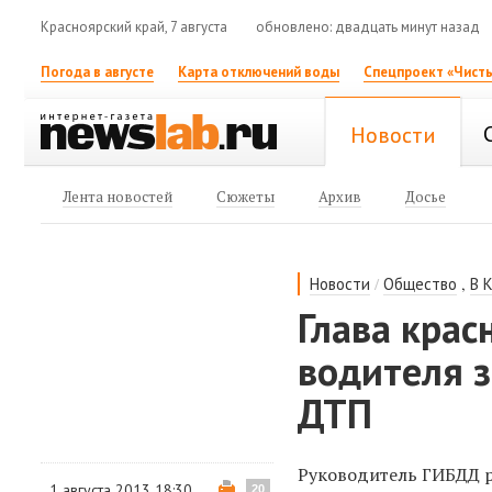
Красноярский край, 7 августа
обновлено: двадцать минут назад
Погода в августе
Карта отключений воды
Спецпроект «Чисты
Новости
Лента новостей
Сюжеты
Архив
Досье
/
,
Новости
Общество
В 
Глава кра
водителя з
ДТП
Руководитель ГИБДД 
1 августа 2013 18:30
20