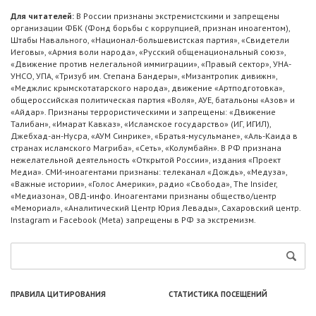
Для читателей:
В России признаны экстремистскими и запрещены
организации ФБК (Фонд борьбы с коррупцией, признан иноагентом),
Штабы Навального, «Национал-большевистская партия», «Свидетели
Иеговы», «Армия воли народа», «Русский общенациональный союз»,
«Движение против нелегальной иммиграции», «Правый сектор», УНА-
УНСО, УПА, «Тризуб им. Степана Бандеры», «Мизантропик дивижн»,
«Меджлис крымскотатарского народа», движение «Артподготовка»,
общероссийская политическая партия «Воля», АУЕ, батальоны «Азов» и
«Айдар». Признаны террористическими и запрещены: «Движение
Талибан», «Имарат Кавказ», «Исламское государство» (ИГ, ИГИЛ),
Джебхад-ан-Нусра, «АУМ Синрике», «Братья-мусульмане», «Аль-Каида в
странах исламского Магриба», «Сеть», «Колумбайн». В РФ признана
нежелательной деятельность «Открытой России», издания «Проект
Медиа». СМИ-иноагентами признаны: телеканал «Дождь», «Медуза»,
«Важные истории», «Голос Америки», радио «Свобода», The Insider,
«Медиазона», ОВД-инфо. Иноагентами признаны общество/центр
«Мемориал», «Аналитический Центр Юрия Левады», Сахаровский центр.
Instagram и Facebook (Metа) запрещены в РФ за экстремизм.
ПРАВИЛА ЦИТИРОВАНИЯ
СТАТИСТИКА ПОСЕЩЕНИЙ