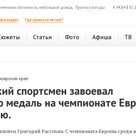
еменная облачность, небольшой дождь
Прогноз погоды
€
94,84
$
82,
й воздух»
Где купаться летом?
Сюжеты
Статьи
Фото
Афиша
ТВ
ноярском крае
кий спортсмен завоевал
ю медаль на чемпионате Ев
ию.
 пловец Григорий Рассохин. С чемпионата Европы среди