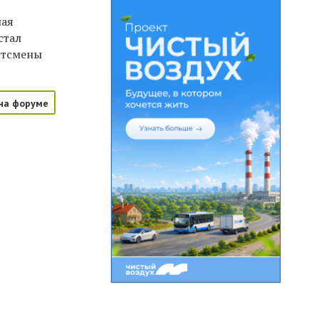
ная
стал
ртсмены
на форуме