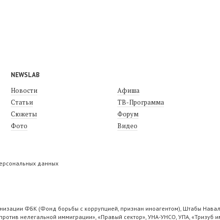
NEWSLAB
Новости
Афиша
Статьи
ТВ-Программа
Сюжеты
Форум
Фото
Видео
персональных данных
низации ФБК (Фонд борьбы с коррупцией, признан иноагентом), Штабы Навал
ротив нелегальной иммиграции», «Правый сектор», УНА-УНСО, УПА, «Тризуб и