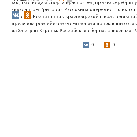
водным видам спорта красноярец привез серебряную
аквалангом Григория Рассохина опередил только сп
награда. Воспитанник красноярской школы олимпий
призером российского чемпионата по плаванию с а
из 23 стран Европы. Российская сборная завоевала 1
0
0