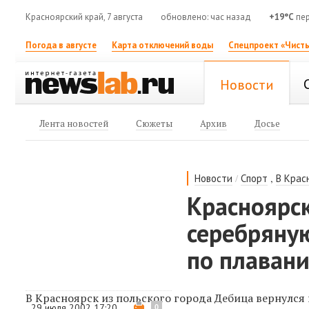
Красноярский край, 7 августа
обновлено: час назад
+19°C
пер
Погода в августе
Карта отключений воды
Спецпроект «Чисты
Новости
Лента новостей
Сюжеты
Архив
Досье
/
,
Новости
Спорт
В Крас
Красноярс
серебряну
по плаван
В Красноярск из польского города Дебица вернулся
29 июля 2002 17:20
0