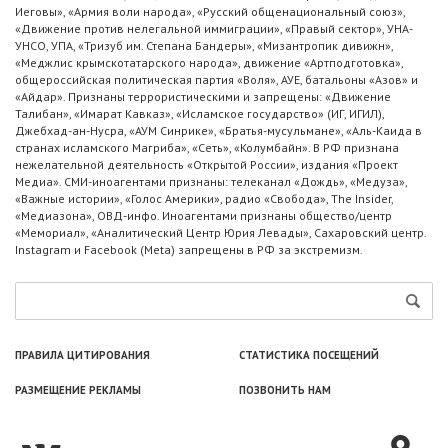
Иеговы», «Армия воли народа», «Русский общенациональный союз»,
«Движение против нелегальной иммиграции», «Правый сектор», УНА-
УНСО, УПА, «Тризуб им. Степана Бандеры», «Мизантропик дивижн»,
«Меджлис крымскотатарского народа», движение «Артподготовка»,
общероссийская политическая партия «Воля», АУЕ, батальоны «Азов» и
«Айдар». Признаны террористическими и запрещены: «Движение
Талибан», «Имарат Кавказ», «Исламское государство» (ИГ, ИГИЛ),
Джебхад-ан-Нусра, «АУМ Синрике», «Братья-мусульмане», «Аль-Каида в
странах исламского Магриба», «Сеть», «Колумбайн». В РФ признана
нежелательной деятельность «Открытой России», издания «Проект
Медиа». СМИ-иноагентами признаны: телеканал «Дождь», «Медуза»,
«Важные истории», «Голос Америки», радио «Свобода», The Insider,
«Медиазона», ОВД-инфо. Иноагентами признаны общество/центр
«Мемориал», «Аналитический Центр Юрия Левады», Сахаровский центр.
Instagram и Facebook (Metа) запрещены в РФ за экстремизм.
ПРАВИЛА ЦИТИРОВАНИЯ
СТАТИСТИКА ПОСЕЩЕНИЙ
РАЗМЕЩЕНИЕ РЕКЛАМЫ
ПОЗВОНИТЬ НАМ